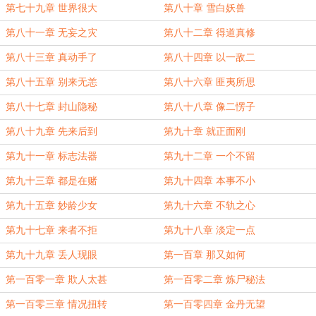
第七十九章 世界很大
第八十章 雪白妖兽
第八十一章 无妄之灾
第八十二章 得道真修
第八十三章 真动手了
第八十四章 以一敌二
第八十五章 别来无恙
第八十六章 匪夷所思
第八十七章 封山隐秘
第八十八章 像二愣子
第八十九章 先来后到
第九十章 就正面刚
第九十一章 标志法器
第九十二章 一个不留
第九十三章 都是在赌
第九十四章 本事不小
第九十五章 妙龄少女
第九十六章 不轨之心
第九十七章 来者不拒
第九十八章 淡定一点
第九十九章 丢人现眼
第一百章 那又如何
第一百零一章 欺人太甚
第一百零二章 炼尸秘法
第一百零三章 情况扭转
第一百零四章 金丹无望