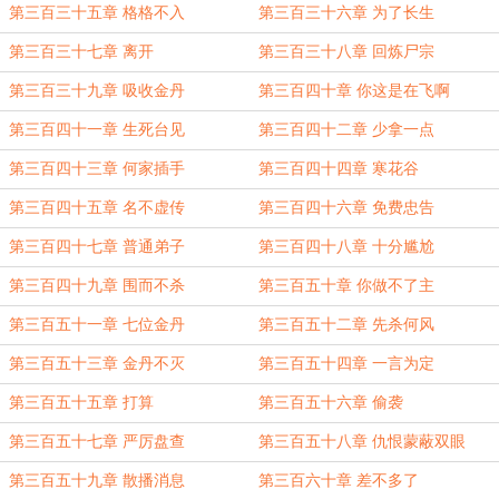
第三百三十五章 格格不入
第三百三十六章 为了长生
第三百三十七章 离开
第三百三十八章 回炼尸宗
第三百三十九章 吸收金丹
第三百四十章 你这是在飞啊
第三百四十一章 生死台见
第三百四十二章 少拿一点
第三百四十三章 何家插手
第三百四十四章 寒花谷
第三百四十五章 名不虚传
第三百四十六章 免费忠告
第三百四十七章 普通弟子
第三百四十八章 十分尴尬
第三百四十九章 围而不杀
第三百五十章 你做不了主
第三百五十一章 七位金丹
第三百五十二章 先杀何风
第三百五十三章 金丹不灭
第三百五十四章 一言为定
第三百五十五章 打算
第三百五十六章 偷袭
第三百五十七章 严厉盘查
第三百五十八章 仇恨蒙蔽双眼
第三百五十九章 散播消息
第三百六十章 差不多了