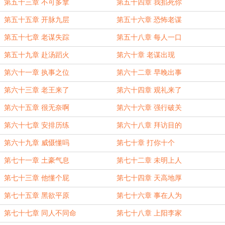
第五十三章 不可多拿
第五十四章 我掐死你
第五十五章 开脉九层
第五十六章 恐怖老谋
第五十七章 老谋失踪
第五十八章 每人一口
第五十九章 赴汤蹈火
第六十章 老谋出现
第六十一章 执事之位
第六十二章 早晚出事
第六十三章 老王来了
第六十四章 观礼来了
第六十五章 很无奈啊
第六十六章 强行破关
第六十七章 安排历练
第六十八章 拜访目的
第六十九章 威慑懂吗
第七十章 打你十个
第七十一章 土豪气息
第七十二章 未明上人
第七十三章 他懂个屁
第七十四章 天高地厚
第七十五章 黑欲平原
第七十六章 事在人为
第七十七章 同人不同命
第七十八章 上阳李家