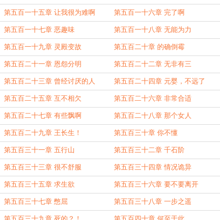
第五百一十五章 让我很为难啊
第五百一十六章 完了啊
第五百一十七章 恶趣味
第五百一十八章 无能为力
第五百一十九章 灵殿变故
第五百二十章 的确倒霉
第五百二十一章 恩怨分明
第五百二十二章 无非有三
第五百二十三章 曾经讨厌的人
第五百二十四章 元婴，不远了
第五百二十五章 互不相欠
第五百二十六章 非常合适
第五百二十七章 有些飘啊
第五百二十八章 那个女人
第五百二十九章 王长生！
第五百三十章 你不懂
第五百三十一章 五行山
第五百三十二章 千石阶
第五百三十三章 很不舒服
第五百三十四章 情况诡异
第五百三十五章 求生欲
第五百三十六章 要不要离开
第五百三十七章 憋屈
第五百三十八章 一步之遥
第五百三十九章 死的？！
第五百四十章 何至于此