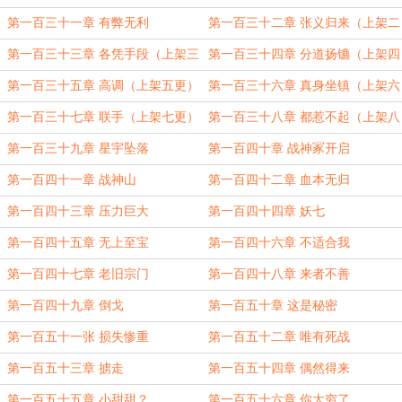
第一百三十一章 有弊无利
第一百三十二章 张义归来（上架二
更）
第一百三十三章 各凭手段（上架三
第一百三十四章 分道扬镳（上架四
更）
更）
第一百三十五章 高调（上架五更）
第一百三十六章 真身坐镇（上架六
更）
第一百三十七章 联手（上架七更）
第一百三十八章 都惹不起（上架八
更）
第一百三十九章 星宇坠落
第一百四十章 战神冢开启
第一百四十一章 战神山
第一百四十二章 血本无归
第一百四十三章 压力巨大
第一百四十四章 妖七
第一百四十五章 无上至宝
第一百四十六章 不适合我
第一百四十七章 老旧宗门
第一百四十八章 来者不善
第一百四十九章 倒戈
第一百五十章 这是秘密
第一百五十一张 损失惨重
第一百五十二章 唯有死战
第一百五十三章 掳走
第一百五十四章 偶然得来
第一百五十五章 小甜甜？
第一百五十六章 你太穷了