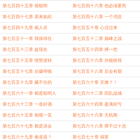
第七百四十五章 很聪明
第七百四十六章 他必须要死
第七百四十七章 原来如此
第七百四十八章 一个消息
第七百四十九章 疯人谷
第七百五十章 心活过来
第七百五十一章 我保得住
第七百五十二章 巅峰之战
第七百五十三章 趁现在
第七百五十四章 搏一把
第七百五十五章 情势逆转
第七百五十六章 亦能斩得
第七百五十七章 自爆明镜
第七百五十八章 后会有期
第七百五十九章 藏不住的
第七百六十章 灾难？！
第七百六十一章 都是聪明人
第七百六十二章 回乱战城
第七百六十三章 一壶好酒
第七百六十四章 盈满则亏
第七百六十五章 相视一笑
第七百六十六章 天机阁
第七百六十七章 都是误会
第七百六十八章 撑不过十息
第七百六十九章 偷道器？
第七百七十章 祸害