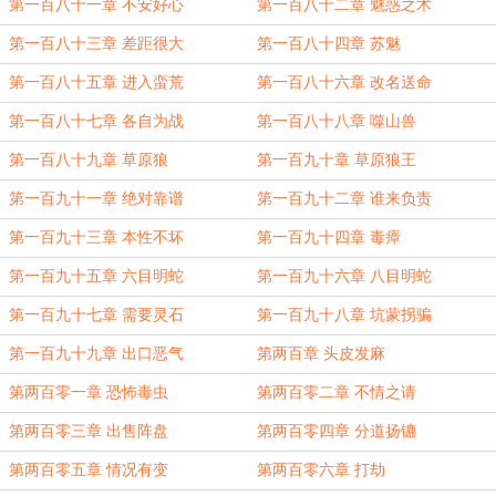
第一百八十一章 不安好心
第一百八十二章 魅惑之术
第一百八十三章 差距很大
第一百八十四章 苏魅
第一百八十五章 进入蛮荒
第一百八十六章 改名送命
第一百八十七章 各自为战
第一百八十八章 噬山兽
第一百八十九章 草原狼
第一百九十章 草原狼王
第一百九十一章 绝对靠谱
第一百九十二章 谁来负责
第一百九十三章 本性不坏
第一百九十四章 毒瘴
第一百九十五章 六目明蛇
第一百九十六章 八目明蛇
第一百九十七章 需要灵石
第一百九十八章 坑蒙拐骗
第一百九十九章 出口恶气
第两百章 头皮发麻
第两百零一章 恐怖毒虫
第两百零二章 不情之请
第两百零三章 出售阵盘
第两百零四章 分道扬镳
第两百零五章 情况有变
第两百零六章 打劫