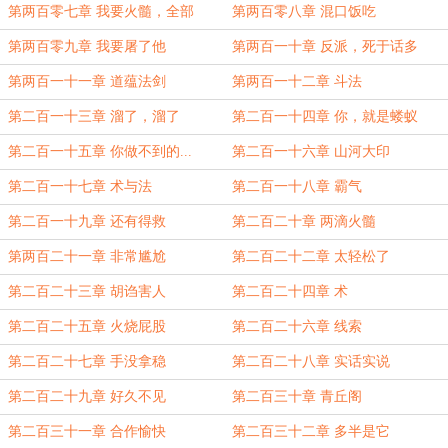
第两百零七章 我要火髓，全部
第两百零八章 混口饭吃
第两百零九章 我要屠了他
第两百一十章 反派，死于话多
第两百一十一章 道蕴法剑
第两百一十二章 斗法
第二百一十三章 溜了，溜了
第二百一十四章 你，就是蝼蚁
第二百一十五章 你做不到的...
第二百一十六章 山河大印
第二百一十七章 术与法
第二百一十八章 霸气
第二百一十九章 还有得救
第二百二十章 两滴火髓
第两百二十一章 非常尴尬
第二百二十二章 太轻松了
第二百二十三章 胡诌害人
第二百二十四章 术
第二百二十五章 火烧屁股
第二百二十六章 线索
第二百二十七章 手没拿稳
第二百二十八章 实话实说
第二百二十九章 好久不见
第二百三十章 青丘阁
第二百三十一章 合作愉快
第二百三十二章 多半是它