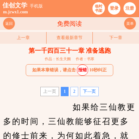
佳创文学
手机版
临时
登录
注册
书架
m.jcwx1.com
免费阅读
返回
菜单
上一章
查看最新章节
下一章
第一千四百三十一章 准备逃跑
作品：长生天阙
作者：书寒
如果本章错误，请点击
报错
10秒纠正
上一页
1
2
下—页
				如果给三仙教更
多的时间，三仙教能够征召更多
的修士前来，为何如此着急，就