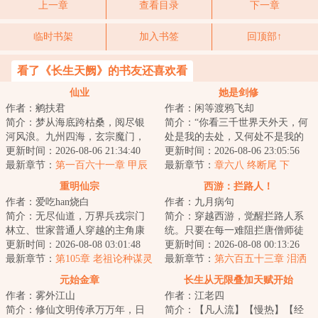
上一章
查看目录
下一章
临时书架
加入书签
回顶部↑
看了《长生天阙》的书友还喜欢看
仙业
她是剑修
作者：鹓扶君
作者：闲等渡鸦飞却
简介：梦从海底跨枯桑，阅尽银
简介：“你看三千世界天外天，何
河风浪。九州四海，玄宗魔门，
处是我的去处，又何处不是我的
天人外道，净土僧伽。炼炁，授
更新时间：2026-08-06 21:34:40
去处？”不问情爱妄念，不求超脱
更新时间：2026-08-06 23:05:56
箓，服饵，占验...
最新章节：
第一百六十一章 甲辰
长生，赵莼...
最新章节：
章六八 终断尾 下
斋
重明仙宗
西游：拦路人！
作者：爱吃han烧白
作者：九月病句
简介：无尽仙道，万界兵戎宗门
简介：穿越西游，觉醒拦路人系
林立、世家普通人穿越的主角康
统。只要在每一难阻拦唐僧师徒
大宝，在师父身殁后继承了掌门
更新时间：2026-08-08 03:01:48
取经的脚步就可以获得奖励。拦
更新时间：2026-08-08 00:13:26
之位。背负着宗...
最新章节：
第105章 老祖论种谋灵
截三天，奖励：...
最新章节：
第六百五十三章 泪洒
珍，天灵根者拜掌门
隐雾山（九）
元始金章
长生从无限叠加天赋开始
作者：雾外江山
作者：江老四
简介：修仙文明传承万万年，日
简介：【凡人流】【慢热】【经