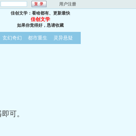
：
用户注册
佳创文学：看啥都有、更新最快
佳创文学
如果你觉得好，恳请收藏
玄幻奇幻
都市重生
灵异悬疑
器即可。