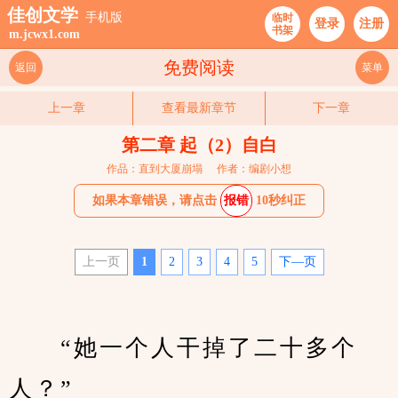
佳创文学
手机版
临时
登录
注册
书架
m.jcwx1.com
免费阅读
返回
菜单
上一章
查看最新章节
下一章
第二章 起（2）自白
作品：直到大厦崩塌
作者：编剧小想
如果本章错误，请点击
报错
10秒纠正
上一页
1
2
3
4
5
下—页
　　“她一个人干掉了二十多个
人？”