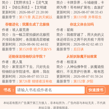
简介：【荒野求生】+【灵气复
简介：卡牌异界，斗域碰撞，卡
苏】+【错位系统】+【文明建
师为尊！哥布林扩展包；血族扩
设】一艘国际邮轮在公海遭遇意
更新时间：2026-08-07 21:20:00
展包；巨龙扩展包.......而穿越来
更新时间：2026-08-07 00:33:43
外，船上的六千名...
最新章节：
第171章 真正的天赋以
此的陆承身...
最新章节：
第1319章 并蒂双生
及……真正的胜利！
吞噬进化：我重生成了北极狼
你这义体合法吗
作者：谁人最荒唐
作者：翟南
简介：当一幅卫星拍摄的北极照
简介：我都穿越了，用大炎的义
片传回各国时，各国最高层都被
体还得百分之两千的关税？用哥
照片内容震惊了。他们看到了北
更新时间：2026-08-06 02:44:02
联义体我还没医保？无线上网还
更新时间：2026-08-02 02:48:13
极数以万计的狼...
最新章节：
第1520章 猎户天族VS
tm的得交专利费...
最新章节：
后日谈
星团群雄（十五）
还能保送怪物职业学院？
从斩妖除魔开始致富
作者：鹿人戛
作者：相濡沫
简介：家里混不下去。只好先去
简介：人神仙佛争世，妖魔诡怪
怪物职业学院读书。最终，我在
横行。不见菩萨行善果，唯有恶
大家一声声天才的称赞中迷失了
更新时间：2026-08-07 03:53:22
魔在人间。斩尽妖魔乾坤净，浮
更新时间：2026-08-07 01:59:24
自己，走上了不...
最新章节：
第726章 猜猜谁没有收
屠九天神鬼惊。...
最新章节：
第152章 夕阳
到邀请
书名：
本站若有图片广告属于第三方接入，非本站所为，广告内容与本站无关，不代表
本站立场，请谨慎阅读。