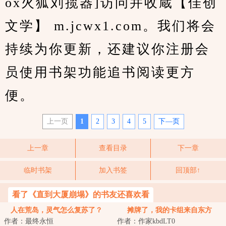
ox火狐刘揽器]访问并收蔵【佳创
文学】 m.jcwx1.com。我们将会
持续为你更新，还建议你注册会
员使用书架功能追书阅读更方
便。
上一页
1
2
3
4
5
下—页
上一章
查看目录
下一章
临时书架
加入书签
回顶部↑
看了《直到大厦崩塌》的书友还喜欢看
人在荒岛，灵气怎么复苏了？
摊牌了，我的卡组来自东方
作者：最终永恒
作者：作家kbdLT0