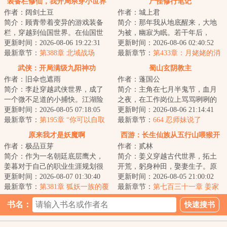
装备栏修仙，我开局杀穿小世界
尸怪修行笔记
作者：阔剑土豆
作者：城上君
简介：顾青带着变异的游戏装备
简介：那年我从地底醒来，大地
栏，穿越到仙国世界。在仙国世
为被，幽寂为眠。若干年后，
界，仙人是公司老板，组建浩瀚
更新时间：2026-08-06 19:22:31
……山间群妖来相会，独坐楼台
更新时间：2026-08-06 02:40:52
虚空舰队，征战...
最新章节：
第388章 北域战场
渡清宵。...
最新章节：
第433章：月姥姥的消
息
武侠：开局满级九阳神功
蜀山玄阴教主
作者：旧伞也遮雨
作者：蓬国公
简介：李赴穿越武侠世界，成了
简介：主角在七月半鬼节，血月
一个微不足道的小捕快。江湖险
之夜，在工作岗位上骂骂咧咧的
恶，风波难测，他这样的小人
更新时间：2026-08-05 07:18:05
猝死，穿越到了蜀山世界，被长
更新时间：2026-08-06 21:14:41
物，或许明天就会...
最新章节：
第195章 “你可以自取
眉真人镇压在莽...
最新章节：
664 忍师妹说了
皇位，做一世帝王。” （4k8）
原来我才是妖魔啊
西游：长生仙族从五行山喂猴开
作者：极品豆芽
作者：贰林
始
简介：作为一名朝廷底层鹰犬，
简介：姜义穿越古代世界，拓土
姜暮对于自己的职业生涯规划很
开荒，躬身种田，娶妻生子。原
简单，白天出门斩妖除魔刷功
更新时间：2026-08-07 01:30:40
想这便是此生注定，平淡且足
更新时间：2026-08-05 21:00:02
绩，争取平步青云...
最新章节：
第381章 狐妖一族的覆
矣。偏是那五岁的...
最新章节：
第七百三十一章 姜家
灭
太白，道会难入
书名：