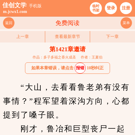
佳创文学
手机版
临时
登录
注册
书架
m.jcwx1.com
免费阅读
返回
菜单
上一章
查看最新章节
下一章
第1421章邀请
作品：多子多福之香火成圣
作者：王夏伯
如果本章错误，请点击
报错
10秒纠正
　　“大山，去看看鲁老弟有没有
事情？”程军望着深沟方向，心都
提到了嗓子眼。
　　刚才，鲁冶和巨型丧尸一起