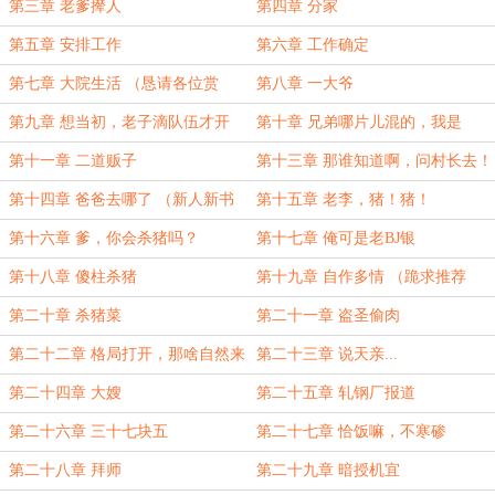
第三章 老爹撵人
第四章 分家
第五章 安排工作
第六章 工作确定
第七章 大院生活 （恳请各位赏
第八章 一大爷
票）
第九章 想当初，老子滴队伍才开
第十章 兄弟哪片儿混的，我是
张，总共...
第十一章 二道贩子
第十三章 那谁知道啊，问村长去！
第十四章 爸爸去哪了 （新人新书
第十五章 老李，猪！猪！
啥票都想要）
第十六章 爹，你会杀猪吗？
第十七章 俺可是老BJ银
第十八章 傻柱杀猪
第十九章 自作多情 （跪求推荐
票、月票）
第二十章 杀猪菜
第二十一章 盗圣偷肉
第二十二章 格局打开，那啥自然来
第二十三章 说天亲...
第二十四章 大嫂
第二十五章 轧钢厂报道
第二十六章 三十七块五
第二十七章 恰饭嘛，不寒碜
第二十八章 拜师
第二十九章 暗授机宜