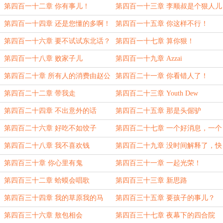
第四百一十二章 你有事儿！
第四百一十三章 李顺叔是个狠人儿
啊！
第四百一十四章 还是您懂的多啊！
第四百一十五章 你这样不行！
第四百一十六章 要不试试东北话？
第四百一十七章 算你狠！
第四百一十八章 败家子儿
第四百一十九章 Azzai
第四百二十章 所有人的消费由赵公
第四百二十一章 你看错人了！
子埋单
第四百二十二章 带我走
第四百二十三章 Youth Dew
第四百二十四章 不出意外的话
第四百二十五章 那是头倔驴
第四百二十六章 好吃不如饺子
第四百二十七章 一个好消息，一个
坏消息
第四百二十八章 我不喜欢钱
第四百二十九章 没时间解释了，快
上车！
第四百三十章 你心里有鬼
第四百三十一章 一起光荣！
第四百三十二章 蛤蟆会唱歌
第四百三十三章 新思路
第四百三十四章 我的草原我的马
第四百三十五章 要孩子的事儿？
第四百三十六章 敖包相会
第四百三十七章 夜幕下的四合院