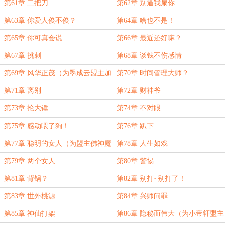
第61章 二把刀
第62章 别逼我扇你
第63章 你爱人俊不俊？
第64章 啥也不是！
第65章 你可真会说
第66章 最近还好嘛？
第67章 挑刺
第68章 谈钱不伤感情
第69章 风华正茂（为墨成云盟主加
第70章 时间管理大师？
更）
第71章 离别
第72章 财神爷
第73章 抡大锤
第74章 不对眼
第75章 感动喂了狗！
第76章 趴下
第77章 聪明的女人（为盟主佛神魔
第78章 人生如戏
神加更）
第79章 两个女人
第80章 警惕
第81章 背锅？
第82章 别打~别打了！
第83章 世外桃源
第84章 兴师问罪
第85章 神仙打架
第86章 隐秘而伟大（为小帝轩盟主