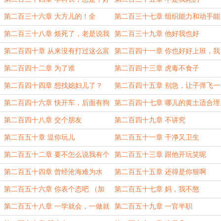
人呢
第二百三十六章 大方儿的！全
第二百三十七章 组织能力和动手能
套！！！
力强
第二百三十八章 烦死了，老是说我
第二百三十九章 他好我也好
妈鼓掌了
第二百四十章 从来没有打过这么富
第二百四十一章 你也好好上班，我
裕的仗
也亏待不了你
第二百四十二章 为了谁
第二百四十三章 虎毒不食子
第二百四十四章 想找媳妇儿了？
第二百四十五章 别急，让子弹飞一
会儿
第二百四十六章 快开车，后面有狗
第二百四十七章 哪儿的黄土适合埋
撵我
人
第二百四十八章 交个朋友
第二百四十九章 不讲究
第二百五十章 逗你玩儿
第二百五十一章 干净又卫生
第二百五十二章 要不怎么说我有个
第二百五十三章 跟他开玩笑呢
好大哥呢
第二百五十四章 曾经沧海难为水
第二百五十五章 还得是你狠啊
（加一更求月票）
（加两更求月票）
第二百五十六章 你表个态吧 （加
第二百五十七章 妈，我不憨
三更求月票）
第二百五十八章 一学就会，一做就
第二百五十九章 一官半职