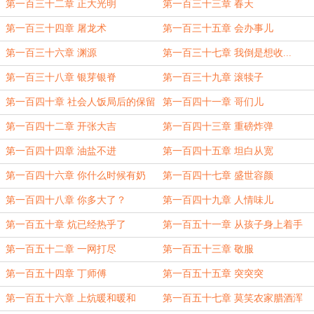
订阅）
第一百三十二章 正大光明
第一百三十三章 春天
第一百三十四章 屠龙术
第一百三十五章 会办事儿
第一百三十六章 渊源
第一百三十七章 我倒是想收...
第一百三十八章 银芽银脊
第一百三十九章 滚犊子
第一百四十章 社会人饭局后的保留
第一百四十一章 哥们儿
节目
第一百四十二章 开张大吉
第一百四十三章 重磅炸弹
第一百四十四章 油盐不进
第一百四十五章 坦白从宽
第一百四十六章 你什么时候有奶
第一百四十七章 盛世容颜
（为变态种子酱万赏加更）
第一百四十八章 你多大了？
第一百四十九章 人情味儿
第一百五十章 炕已经热乎了
第一百五十一章 从孩子身上着手
第一百五十二章 一网打尽
第一百五十三章 敬服
第一百五十四章 丁师傅
第一百五十五章 突突突
第一百五十六章 上炕暖和暖和
第一百五十七章 莫笑农家腊酒浑