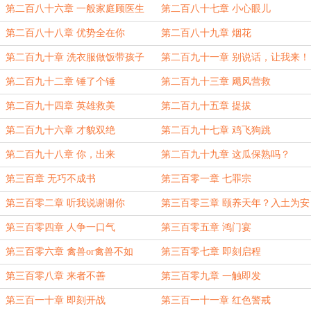
揍
第二百八十六章 一般家庭顾医生
第二百八十七章 小心眼儿
第二百八十八章 优势全在你
第二百八十九章 烟花
第二百九十章 洗衣服做饭带孩子
第二百九十一章 别说话，让我来！
第二百九十二章 锤了个锤
第二百九十三章 飓风营救
第二百九十四章 英雄救美
第二百九十五章 提拔
第二百九十六章 才貌双绝
第二百九十七章 鸡飞狗跳
第二百九十八章 你，出来
第二百九十九章 这瓜保熟吗？
第三百章 无巧不成书
第三百零一章 七罪宗
第三百零二章 听我说谢谢你
第三百零三章 颐养天年？入土为安
吧
第三百零四章 人争一口气
第三百零五章 鸿门宴
第三百零六章 禽兽or禽兽不如
第三百零七章 即刻启程
第三百零八章 来者不善
第三百零九章 一触即发
第三百一十章 即刻开战
第三百一十一章 红色警戒