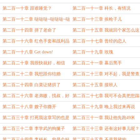
去
第二百一十章 跟谁睡觉？
第二百一十一章 科长，有情况
第二百一十二章 哒哒哒~哒哒哒~哒
第二百一十三章 挨枪子儿
哒哒~
第二百一十四章 拼了老命了
第二百一十五章 我就回个家怎么这
么难！
第二百一十六章 红色手套和战利品
第二百一十七章 曾经的恋人
第二百一十八章 Get down!
第二百一十九章 玫瑰
第二百二十章 我很快就好，相信
第二百二十一章 幕后黑手
我，不疼的
第二百二十二章 我想跟你结婚
第二百二十三章 对不起，我是警查
第二百二十四章 白菜让猪拱了
第二百二十五章 接班人
第二百二十六章 老弟嗷，找叔，好
第二百二十七章 我可不会真把您踹
使！
进冰窟窿的
第二百二十八章 嫂子你撒开
第二百二十九章 晚上我过来再说
（删改新发）
第二百三十章 打死我这章写的也是
第二百三十一章 我让他先跑49米
健身
第二百三十二章 李学武的狗腿子
第二百三十三章 还有这好事儿呢？
第二百三十四章 李科长，您是个好
第二百三十五章 不是我毙的