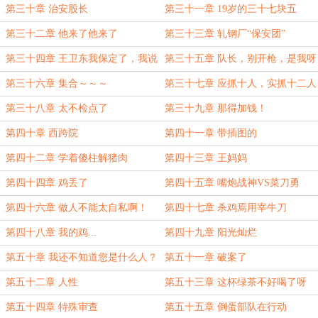
第三十章 治安股长
第三十一章 19岁的三十七块五
第三十二章 他来了他来了
第三十三章 轧钢厂“保安团”
第三十四章 王卫东我保定了，我说
第三十五章 队长，别开枪，是我呀
的！
第三十六章 集合～～～
第三十七章 应抓十人，实抓十二人
第三十八章 太不检点了
第三十九章 那得加钱！
第四十章 西跨院
第四十一章 带插图的
第四十二章 学着傻柱解猪肉
第四十三章 王妈妈
第四十四章 鸡丢了
第四十五章 嘴炮战神VS菜刀勇
士！
第四十六章 做人不能太自私啊！
第四十七章 杀鸡焉用宰牛刀
第四十八章 我的鸡...
第四十九章 阳光灿烂
第五十章 我还不知道您是什么人？
第五十一章 破案了
第五十二章 人性
第五十三章 这杯绿茶不好喝了呀
第五十四章 特殊审查
第五十五章 倒蛋部队在行动