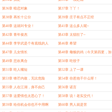
第36章 暗恋对象
第37章 丫丫！
第38章 再长十公分
第39章 庄子有点不正经
第40章 这就叫专业！
第41章 这么多人呢~
第42章 青年俊杰
第43章 太猖狂了~
第44章 李学武是个有底线的人
第46章 希望
第47章 儿女情长
第48章 儆猴的鸡（今天第四更，加
更求月票）
第49章 悲欢离合
第50章 吃饺子
第51章 吃人嘴短
第52章 上了一课
第53章 锋芒内敛，无比危险
第54章 你惹他干什么呀！
第55章 人在江湖，身不由己
第56章 诺言
第57章 这爱情也太恶心了！
第58章 说！老实交代！
第59章 给你机会你也不中用啊
第60章 男人就是苦