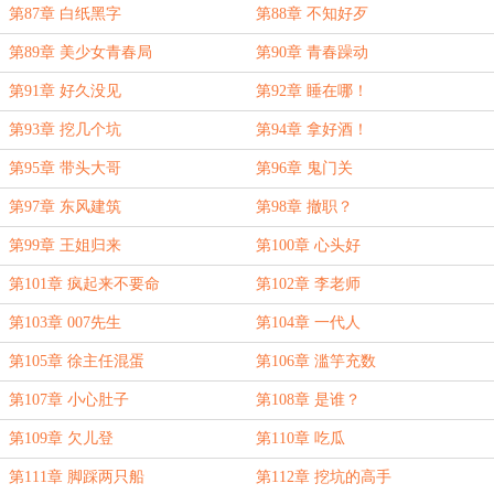
加更）
第87章 白纸黑字
第88章 不知好歹
第89章 美少女青春局
第90章 青春躁动
第91章 好久没见
第92章 睡在哪！
第93章 挖几个坑
第94章 拿好酒！
第95章 带头大哥
第96章 鬼门关
第97章 东风建筑
第98章 撤职？
第99章 王姐归来
第100章 心头好
第101章 疯起来不要命
第102章 李老师
第103章 007先生
第104章 一代人
第105章 徐主任混蛋
第106章 滥竽充数
第107章 小心肚子
第108章 是谁？
第109章 欠儿登
第110章 吃瓜
第111章 脚踩两只船
第112章 挖坑的高手