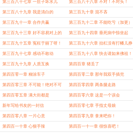
第三百八十七章 一肚子坏水儿
第三百八十八章 不对！不对头！
第三百八十九章 我是清白的
第三百九十章 混不吝
第三百九十一章 合作共赢
第三百九十二章 不能吃亏（加更）
第三百九十三章 好不容易对上的
第三百九十四章 垂死病中惊坐起
第三百九十五章 冤枉于丽了呀！
第三百九十六章 抬杠没有打幡儿挣
得多
第三百九十七章 感动不敢动
第三百九十八章 快去请如来佛祖！
第三百九十九章 人质互换
第四百章 猪丢了
第四百零一章 糊涂车子
第四百零二章 那年我双手插兜
第四百零三章 不可能！绝对不可
第四百零四章 两条腿走路
能！
第四百零五章 满大街都是
第四百零六章 这是一个误会
新年写给书友的一封信
第四百零七章 手指丈母娘
第四百零八章 一片心意
第四百零九章 拿来吧你！
第四百一十章 心狠手辣
第四百一十一章 很惊喜吧！