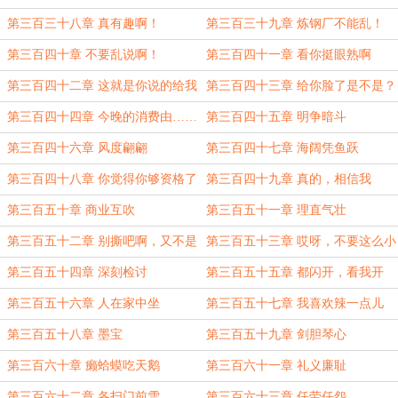
第三百三十八章 真有趣啊！
第三百三十九章 炼钢厂不能乱！
第三百四十章 不要乱说啊！
第三百四十一章 看你挺眼熟啊
第三百四十二章 这就是你说的给我
第三百四十三章 给你脸了是不是？
的交代？
第三百四十四章 今晚的消费由……
第三百四十五章 明争暗斗
第三百四十六章 风度翩翩
第三百四十七章 海阔凭鱼跃
第三百四十八章 你觉得你够资格了
第三百四十九章 真的，相信我
吗？
第三百五十章 商业互吹
第三百五十一章 理直气壮
第三百五十二章 别撕吧啊，又不是
第三百五十三章 哎呀，不要这么小
给你的
气嘛
第三百五十四章 深刻检讨
第三百五十五章 都闪开，看我开
始……
第三百五十六章 人在家中坐
第三百五十七章 我喜欢辣一点儿
第三百五十八章 墨宝
第三百五十九章 剑胆琴心
第三百六十章 癞蛤蟆吃天鹅
第三百六十一章 礼义廉耻
第三百六十二章 各扫门前雪
第三百六十三章 任劳任怨