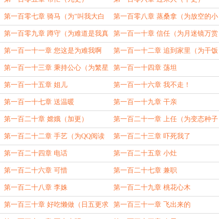
第一百零七章 骑马（为“叫我大白
第一百零八章 蒸桑拿（为放空的小
兔糖哥”万赏加更）
温加更）
第一百零九章 蹲守（为难道是我真
第一百一十章 信任（为月迷镜万赏
狂妄万赏加更）
加更）
第一百一十一章 您这是为难我啊
第一百一十二章 追到家里（为干饭
（为干饭人蜡笔小琦万赏加更）
人蜡笔小琦万赏加更）
第一百一十三章 秉持公心（为繁星
第一百一十四章 荡坦
刹那芳华万赏加更）
第一百一十五章 姐儿
第一百一十六章 我不走！
第一百一十七章 送温暖
第一百一十九章 干亲
第一百二十章 嫦娥（加更）
第一百二十一章 上任（为变态种子
酱万赏加更）
第一百二十二章 手艺（为QQ阅读
第一百二十三章 吓死我了
端欧阳独秀万赏加更）
第一百二十四章 电话
第一百二十五章 小灶
第一百二十六章 可惜
第一百二十七章 兼职
第一百二十八章 李姝
第一百二十九章 桃花心木
第一百三十章 好吃懒做（日五更求
第一百三十一章 飞出来的