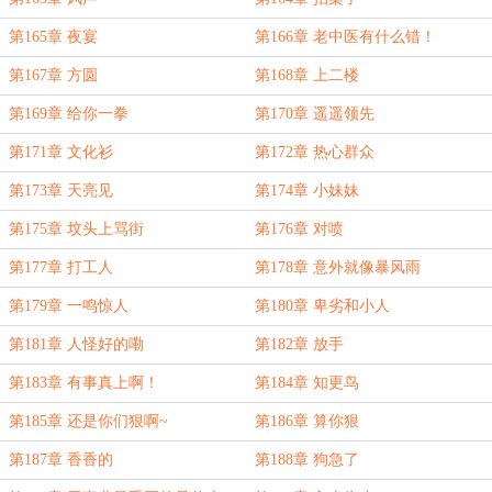
第165章 夜宴
第166章 老中医有什么错！
第167章 方圆
第168章 上二楼
第169章 给你一拳
第170章 遥遥领先
第171章 文化衫
第172章 热心群众
第173章 天亮见
第174章 小妹妹
第175章 坟头上骂街
第176章 对喷
第177章 打工人
第178章 意外就像暴风雨
第179章 一鸣惊人
第180章 卑劣和小人
第181章 人怪好的嘞
第182章 放手
第183章 有事真上啊！
第184章 知更鸟
第185章 还是你们狠啊~
第186章 算你狠
第187章 香香的
第188章 狗急了