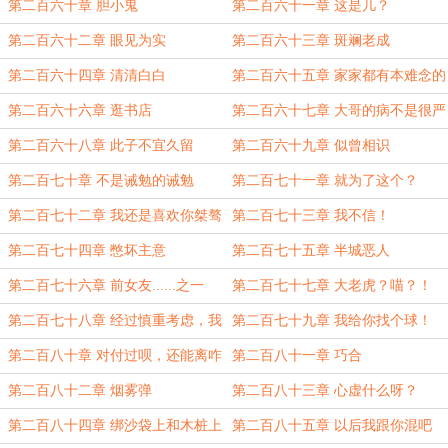
废
第二百六十章 胆小鬼
第二百六十一章 这是几？
第二百六十二章 眼见为实
第二百六十三章 斑斓老成
第二百六十四章 清清白白
第二百六十五章 家家都有本难念的
经
第二百六十六章 逛书店
第二百六十七章 大哥的病不是很严
重了？
第二百六十八章 此子不宜久留
第二百六十九章 似曾相识
第二百七十章 不是诫勉的诫勉
第二百七十一章 就为了这个？
第二百七十二章 我还是喜欢你桀骜
第二百七十三章 我不信！
不驯的样子
第二百七十四章 憋坏主意
第二百七十五章 半城恶人
第二百七十六章 前女友......之一
第二百七十七章 大老虎？喵？！
第二百七十八章 经过慎重考虑，我
第二百七十九章 我给你找个球！
做出了一个违背祖宗的决定
第二百八十章 对付过呗，还能离咋
第二百八十一章 巧合
地？
第二百八十二章 烟雾弹
第二百八十三章 心虚什么呀？
第二百八十四章 绑沙袋上和木桩上
第二百八十五章 以后我跟你混吧