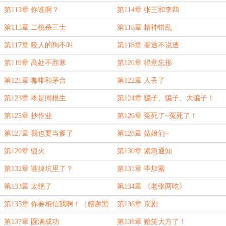
第113章 你谁啊？
第114章 张三和李四
第115章 二桃杀三士
第116章 精神错乱
第117章 咬人的狗不叫
第118章 看透不说透
第119章 高处不胜寒
第120章 得意忘形
第121章 咖啡和茅台
第122章 人丢了
第123章 本是同根生
第124章 骗子、骗子、大骗子！
第125章 抄作业
第126章 冤死了~冤死了！
第127章 我也要当爹了
第128章 姑娘们~
第129章 驳火
第130章 紧急通知
第132章 谁掉坑里了？
第131章 毕加索
第133章 太绝了
第134章 《老张两吃》
第135章 你要相信我啊！（感谢黑
第136章 京剧
夜0522大佬打赏盟主，加更！）
第137章 圆满成功
第138章 贻笑大方了！