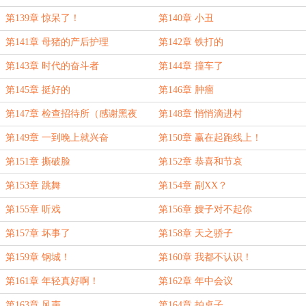
第139章 惊呆了！
第140章 小丑
第141章 母猪的产后护理
第142章 铁打的
第143章 时代的奋斗者
第144章 撞车了
第145章 挺好的
第146章 肿瘤
第147章 检查招待所（感谢黑夜
第148章 悄悄滴进村
0522好哥哥的盟主赏！明天加更！）
第149章 一到晚上就兴奋
第150章 赢在起跑线上！
第151章 撕破脸
第152章 恭喜和节哀
第153章 跳舞
第154章 副XX？
第155章 听戏
第156章 嫂子对不起你
第157章 坏事了
第158章 天之骄子
第159章 钢城！
第160章 我都不认识！
第161章 年轻真好啊！
第162章 年中会议
第163章 风声
第164章 拍桌子