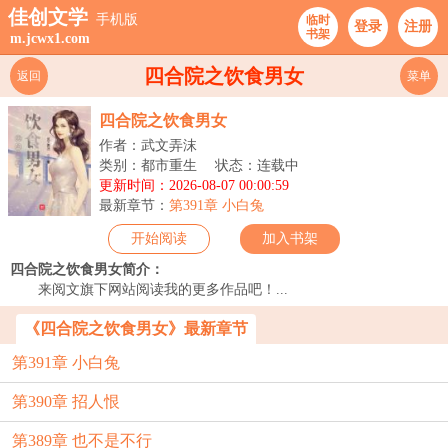
佳创文学
手机版
临时
登录
注册
书架
m.jcwx1.com
四合院之饮食男女
返回
菜单
四合院之饮食男女
作者：武文弄沫
类别：都市重生
状态：连载中
更新时间：2026-08-07 00:00:59
最新章节：
第391章 小白兔
开始阅读
加入书架
四合院之饮食男女简介：
来阅文旗下网站阅读我的更多作品吧！...
《四合院之饮食男女》最新章节
第391章 小白兔
第390章 招人恨
第389章 也不是不行