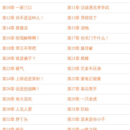
第10章 一家三口
第11章 活该遇见李学武
第12章 你不是这种人！
第13章 哭错坟了
第14章 夜微凉
第15章 浇地
第16章 听我解释啊！
第17章 你关门干什么！
第18章 带王不带吧
第19章 嫌牙碜
第20章 谁是傻子？
第21章 爬楼
第22章 硬气
第23章 艺多不压身
第24章 上班还是算卦！
第25章 要有正能量
第26章 还是您损啊！
第27章 幕后黑手
第28章 有大瓜吃
第29章 一只老虎
第30章 人见人爱
第31章 巨鲸
第32章 胖丫头
第33章 原来是你小子
第34章 插足
第35章 一线之隔