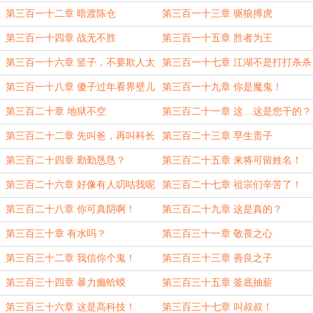
第三百一十二章 暗渡陈仓
第三百一十三章 驱狼搏虎
第三百一十四章 战无不胜
第三百一十五章 胜者为王
第三百一十六章 竖子，不要欺人太
第三百一十七章 江湖不是打打杀杀
甚！！！
第三百一十八章 傻子过年看界壁儿
第三百一十九章 你是魔鬼！
第三百二十章 地狱不空
第三百二十一章 这…这是您干的？
第三百二十二章 先叫爸，再叫科长
第三百二十三章 早生贵子
第三百二十四章 勤勤恳恳？
第三百二十五章 来将可留姓名！
第三百二十六章 好像有人叨咕我呢
第三百二十七章 祖宗们辛苦了！
第三百二十八章 你可真阴啊！
第三百二十九章 这是真的？
第三百三十章 有水吗？
第三百三十一章 敬畏之心
第三百三十二章 我信你个鬼！
第三百三十三章 善良之子
第三百三十四章 暴力癞蛤蟆
第三百三十五章 釜底抽薪
第三百三十六章 这是高科技！
第三百三十七章 叫叔叔！