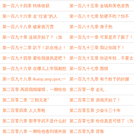
（万字大章）
第一百八十四章 特殊收获
第一百八十五章 金钱和美色攻势
第一百八十六章 走“仕途”的人
第一百八十七章 软硬不吃？怕不
是......
第一百八十八章 破家值万贯
第一百八十九章 身子热
第一百九十章 这就开始了？（加
第一百九十一章 可算是开了眼了！
更）
第一百九十二章 趴下！趴在地上！
第一百九十三章 我让你跪下！
（加更）
第一百九十四章 要给我接风是吧？
第一百九十五章 你还年轻，不要太
（为璃琋夏末盟主加更万字大章）
气盛
第一百九十六章 在哪儿上学我都想
第一百九十七章 围猎
好了
第一百九十八章 &amp;amp;quot;一
第一百九十九章 有个姓于的好嫂
指禅&amp;amp;quot;
子.....
第二百章 再跟我嘚啵嘚，一脚给你
第二百零一章 走礼
塞到冰窟窿里去
第二百零二章 “三朝元老”
第二百零三章 游戏开始了！
第二百零四章 人人带枪
第二百零五章 少奋斗三十年
第二百零六章 那李学武不是什么好
第二百零七章 给你真是可惜了（为
人
盟主变态种子酱加更）
第二百零八章 一脚给他卷到墙外面
第二百零九章 背叛