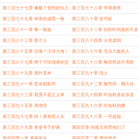
第三百七十七章 像极了曾经的仇人
第三百七十八章 学我者死
第三百七十九章 神泉的虚晃一枪
第三百八十章 皆可砍
第三百八十一章 啄一脸血
第三百八十二章 你的时间真的不多
了
第三百八十三章 那个人
第三百八十四章 火灵虚弱
第三百八十五章 识海？汪洋大海！
第三百八十六章 无法力敌的人
第三百八十七章 两个可怕强者的交
第三百八十八章 晚些死就不用死
锋
第三百八十九章 老叶卖米
第三百九十章 找人
第三百九十一章 恶名昭彰丹
第三百九十二章 聊丹药，聊入伙
第三百九十三章 我竟不是正义单
第三百九十四章 叶知秋喜欢赤灵
位？
儿？
第三百九十五章 局增丹
第三百九十六章 叶知秋的脚
第三百九十七章 哇！真有死人头
第三百九十八章 一丹超脱
第三百九十九章 兽使等于铲屎
第四百章 间接又得罪他们了
第四百零一章 避避风头
第四百零二章 梦中情丹