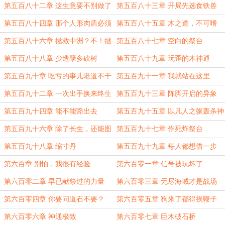
第五百八十二章 这生意要不别做了
第五百八十三章 开局先选食铁兽
第五百八十四章 那个人形肉盾必须
第五百八十五章 木之道，不可嗜
死
杀！
第五百八十六章 拯救中洲？不！拯
第五百八十七章 空白的祭台
救顾客
第五百八十八章 少造孽多砍树
第五百八十九章 玩歪的木神通
第五百九十章 吃亏的事儿老道不干
第五百九十一章 我就站在这里
第五百九十二章 一次出手换来终生
第五百九十三章 阵脚开启的异象
内向
第五百九十四章 能不能豁出去
第五百九十五章 以凡人之躯轰杀神
台
第五百九十六章 除了长生，还能图
第五百九十七章 作死炸祭台
什么？
第五百九十八章 缩寸丹
第五百九十九章 每人都想借一步
第六百章 别怕，我很有经验
第六百零一章 信号被玩坏了
第六百零二章 早已献祭过的力量
第六百零三章 无尽海域才是战场
第六百零四章 你要问道石不要？
第六百零五章 狗来了都得挨鞭子
第六百零六章 神通极致
第六百零七章 巨木破石桥