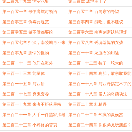
救我？
第二百九十九章 满堂花醉
第三百章 成地主了？
第三百零一章 最怕蹲坑时顿悟
第三百零二章 百向东的野望
第三百零三章 倒霉要规范
第三百零四章 能吃，但不建议
第三百零五章 做不做都要给
第三百零六章 南离剑斋认错现场
第三百零七章 扯淡，南陵城再不来
第三百零八章 丢魂落魄的女孩
了
第三百零九章 胆怯的怪物
第三百一十章 龙血石的用途
第三百一十一章 他们在海外
第三百一十二章 拉了一坨大的
第三百一十三章 能量体
第三百一十四章 狗胆，敢窃取我能
力
第三百一十五章 河西斩
第三百一十六章 河西丹搞定不了的
人
第三百一十七章 穷鬼套餐
第三百一十八章 俗人的奇葩功法
第三百一十九章 来者不拒落星宗
第三百二十章 杠精丹
第三百二十一章 人手一件墨家法器
第三百二十二章 气疯的夏侯杰
第三百二十三章 小邪修的苦衷
第三百二十四章 你跟弟兄玩脑筋？