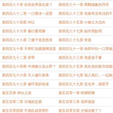
吗？
第四百八十章 你喜欢男孩女孩？
第四百八十一章 两颗抽象的丹药
第四百八十二章 一口唾沫一朵莲
第四百八十三章 你家有没有活的不
耐烦的
第四百八十四章 内讧
第四百八十五章 小修士大志向
第四百八十六章 修行要用脑
第四百八十七章 副作用妙用
第四百八十八章 三傻子谁忽悠来
第四百八十九章 奔逃
的？
第四百九十章 不帮忙别露脸啊混蛋
第四百九十一章 给郎中扣一口黑锅
第四百九十二章 穿帮
第四百九十三章 谁是孩子爹
第四百九十四章 中洲修士这么野？
第四百九十五章 风长老的新共情能
力
第四百九十六章 天人修行体系
第四百九十七章 加入我们，一起跑
路
第四百九十八章 被吓晕的老凌
第四百九十九章 定光术，摘星手
第五百章 神台入道
第五百零一章 哐啷哐啷
第五百零二章 分魂的交易
第五百零三章 花样逃脱
第五百零四章 不捣乱就算帮忙
第五百零五章 分魂决裂了？