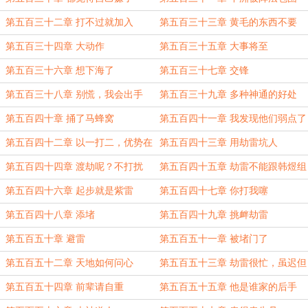
第五百三十二章 打不过就加入
第五百三十三章 黄毛的东西不要
第五百三十四章 大动作
第五百三十五章 大事将至
第五百三十六章 想下海了
第五百三十七章 交锋
第五百三十八章 别慌，我会出手
第五百三十九章 多种神通的好处
第五百四十章 捅了马蜂窝
第五百四十一章 我发现他们弱点了
第五百四十二章 以一打二，优势在
第五百四十三章 用劫雷坑人
我
第五百四十四章 渡劫呢？不打扰
第五百四十五章 劫雷不能跟韩煜组
了，再见
合
第五百四十六章 起步就是紫雷
第五百四十七章 你打我噻
第五百四十八章 添堵
第五百四十九章 挑衅劫雷
第五百五十章 避雷
第五百五十一章 被堵门了
第五百五十二章 天地如何问心
第五百五十三章 劫雷很忙，虽迟但
到。
第五百五十四章 前辈请自重
第五百五十五章 他是谁家的后手