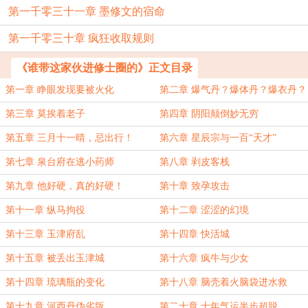
第一千零三十一章 墨修文的宿命
第一千零三十章 疯狂收取规则
《谁带这家伙进修士圈的》正文目录
第一章 睁眼发现要被火化
第二章 爆气丹？爆体丹？爆衣丹？
第三章 莫挨着老子
第四章 阴阳颠倒妙无穷
第五章 三月十一晴，忌出行！
第六章 星辰宗与一百“天才”
第七章 泉台府在逃小药师
第八章 剥皮客栈
第九章 他好硬，真的好硬！
第十章 致孕攻击
第十一章 纵马拘役
第十二章 涩涩的幻境
第十三章 玉津府乱
第十四章 快活城
第十五章 被丢出玉津城
第十六章 疯牛与少女
第十四章 琉璃瓶的变化
第十八章 脑壳着火脑袋进水救
第十九章 河西丹伪劣版
第二十章 十年气运半步超脱