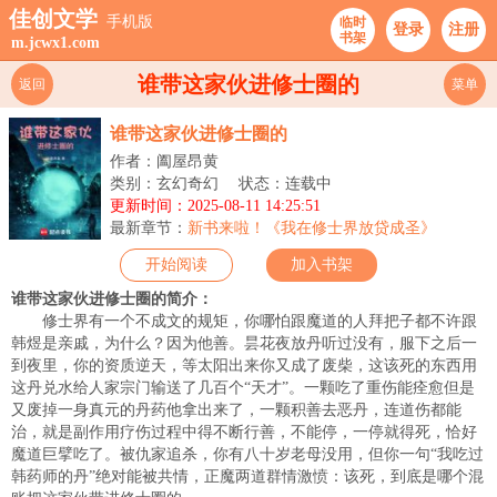
佳创文学
手机版
临时
登录
注册
书架
m.jcwx1.com
谁带这家伙进修士圈的
返回
菜单
谁带这家伙进修士圈的
作者：阖屋昂黄
类别：玄幻奇幻
状态：连载中
更新时间：2025-08-11 14:25:51
最新章节：
新书来啦！《我在修士界放贷成圣》
开始阅读
加入书架
谁带这家伙进修士圈的简介：
修士界有一个不成文的规矩，你哪怕跟魔道的人拜把子都不许跟
韩煜是亲戚，为什么？因为他善。昙花夜放丹听过没有，服下之后一
到夜里，你的资质逆天，等太阳出来你又成了废柴，这该死的东西用
这丹兑水给人家宗门输送了几百个“天才”。一颗吃了重伤能痊愈但是
又废掉一身真元的丹药他拿出来了，一颗积善去恶丹，连道伤都能
治，就是副作用疗伤过程中得不断行善，不能停，一停就得死，恰好
魔道巨擘吃了。被仇家追杀，你有八十岁老母没用，但你一句“我吃过
韩药师的丹”绝对能被共情，正魔两道群情激愤：该死，到底是哪个混