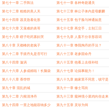
第七十一章 二手阵法
第七十一章 各种奇葩通关
第七十二章 粗糙的美人关
第七十三章 林公子体内是母麒麟
第七十四章 器灵急着化形
第七十五章 包子脸与神通如意
第七十六章 又落难的表哥
第七十七章 再交手，士别三日
第七十八章 瞎子吃药寡妇哭
第七十九章 人畜不分非形容词
第八十章 天都峰的老疯子
第八十一章 馋我掏丹的手法？
第八十二章 手搓丹丸是否可行
第八十三章 老参固命丹
第八十四章 漩涡
第八十五章 他看上去很补哇
第八十六章 人参成精啦！长脑袋
第八十七章 论搞事能力！
第八十八章 香饽饽
第八十九章 她家里不同意，镇守是
傻帽
第九十章 混乱的城
第九十一章 修士骂街
第九十二章 六根清净丹
第九十三章 窥神境小菜鸡向你走来
第九十四章 一里之地能容纳多少
第九十五章 灵珍为饵