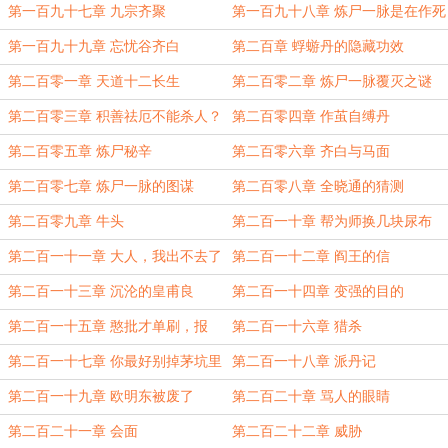
第一百九十七章 九宗齐聚
第一百九十八章 炼尸一脉是在作死
第一百九十九章 忘忧谷齐白
第二百章 蜉蝣丹的隐藏功效
第二百零一章 天道十二长生
第二百零二章 炼尸一脉覆灭之谜
第二百零三章 积善祛厄不能杀人？
第二百零四章 作茧自缚丹
第二百零五章 炼尸秘辛
第二百零六章 齐白与马面
第二百零七章 炼尸一脉的图谋
第二百零八章 全晓通的猜测
第二百零九章 牛头
第二百一十章 帮为师换几块尿布
第二百一十一章 大人，我出不去了
第二百一十二章 阎王的信
第二百一十三章 沉沦的皇甫良
第二百一十四章 变强的目的
第二百一十五章 憨批才单刷，报
第二百一十六章 猎杀
官！
第二百一十七章 你最好别掉茅坑里
第二百一十八章 派丹记
第二百一十九章 欧明东被废了
第二百二十章 骂人的眼睛
第二百二十一章 会面
第二百二十二章 威胁