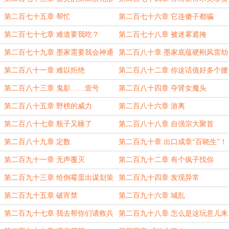
的友谊
第二百七十五章 帮忙
第二百七十六章 它连傻子都骗
第二百七十七章 难道要我吃？
第二百七十八章 被迷雾遮掩
第二百七十九章 墨家需要我会神通
第二百八十章 墨家底蕴硬刚风雷劫
第二百八十一章 难以拒绝
第二百八十二章 你这话值好多个腰
子
第二百八十三章 鬼影……壹号
第二百八十四章 夺肾女魔头
第二百八十五章 野榜的威力
第二百八十六章 游离
第二百八十七章 瓶子又睡了
第二百八十八章 自强宗大聚首
第二百八十九章 定数
第二百九十章 出口成章“百晓生”！
第二百九十一章 无声覆灭
第二百九十二章 有个疯子找你
第二百九十三章 给倒霉蛋出谋划策
第二百九十四章 发现异常
第二百九十五章 破宵禁
第二百九十六章 城乱
第二百九十七章 我去帮你们请救兵
第二百九十八章 怎么是这玩意儿来