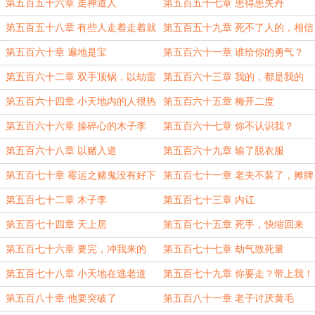
第五百五十六章 走神道人
第五百五十七章 患得患失丹
第五百五十八章 有些人走着走着就
第五百五十九章 死不了人的，相信
没了
我
第五百六十章 遍地是宝
第五百六十一章 谁给你的勇气？
第五百六十二章 双手顶锅，以劫雷
第五百六十三章 我的，都是我的
为对手
第五百六十四章 小天地内的人很热
第五百六十五章 梅开二度
情
第五百六十六章 操碎心的木子李
第五百六十七章 你不认识我？
第五百六十八章 以赌入道
第五百六十九章 输了脱衣服
第五百七十章 霉运之赌鬼没有好下
第五百七十一章 老夫不装了，摊牌
场
了
第五百七十二章 木子李
第五百七十三章 内讧
第五百七十四章 天上居
第五百七十五章 死手，快缩回来
第五百七十六章 要完，冲我来的
第五百七十七章 劫气致死量
第五百七十八章 小天地在逃老道
第五百七十九章 你要走？带上我！
第五百八十章 他要突破了
第五百八十一章 老子讨厌黄毛