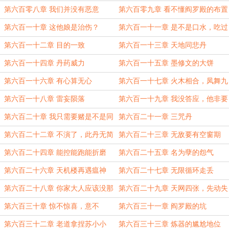
第六百零八章 我们并没有恶意
第六百零九章 看不懂阎罗殿的布置
第六百一十章 这他娘是治伤？
第六百一十一章 是不是口水，吃过
才知道
第六百一十二章 目的一致
第六百一十三章 天地同悲丹
第六百一十四章 丹药威力
第六百一十五章 墨修文的大饼
第六百一十六章 有心算无心
第六百一十七章 火木相合，凤舞九
天
第六百一十八章 雷妄陨落
第六百一十九章 我没答应，他非要
第六百二十章 我只需要赌是不是同
第六百二十一章 三咒丹
类人
第六百二十二章 不演了，此丹无简
第六百二十三章 无敌要有空窗期
介
第六百二十四章 能控能跑能折磨
第六百二十五章 名为孽的怨气
第六百二十六章 天机楼再遇瘟神
第六百二十七章 无限循环走丢
第六百二十八章 你家大人应该没那
第六百二十九章 天网四张，先动失
么傻
理
第六百三十章 惊不惊喜，意不
第六百三十一章 阎罗殿的坑
意……
第六百三十二章 老道拿捏苏小小
第六百三十三章 炼器的尴尬地位