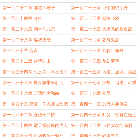
第一百二十二章 邪道四君子
第一百二十三章 可怕的饿土丹
第一百二十四章 分赃
第一百二十五章 颠倒卦象
第一百二十六章 朝堂与九宗
第一百二十七章 大师兄的胜负欲
第一百二十八章 客栈夜袭
第一百二十九章 各有鬼胎
第一百三十章 合谋
第一百三十一章 九转止痛丹
第一百三十二章 迷境迭出
第一百三十三章 梦幻两境
第一百三十四章 只是病，不是命！
第一百三十五章 地震、屋塌、陨星
落
第一百三十六章 裤头腰带粉肚兜
第一百三十七章 灾劫、追逃、计重
施！
第一百三十八章 听话的大和尚
第一百三十九章 落网
第一百四十章 衍空，你弄死自己吧
第一百四十一章 总有人要倒霉
第一百四十二章 五楼十二楼
第一百四十三章 师父，你有血光之
灾
第一百四十四章 被天雷骑脸的男人
第一百四十五章 卡住灾劫的漏洞
第一百四十六章 拉超脱修士渡劫
第一百四十七章 问道于丹