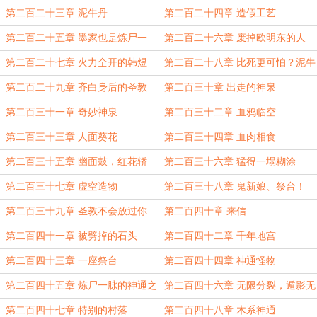
第二百二十三章 泥牛丹
第二百二十四章 造假工艺
第二百二十五章 墨家也是炼尸一
第二百二十六章 废掉欧明东的人
脉？
第二百二十七章 火力全开的韩煜
第二百二十八章 比死更可怕？泥牛
丹
第二百二十九章 齐白身后的圣教
第二百三十章 出走的神泉
第二百三十一章 奇妙神泉
第二百三十二章 血鸦临空
第二百三十三章 人面葵花
第二百三十四章 血肉相食
第二百三十五章 幽面鼓，红花轿
第二百三十六章 猛得一塌糊涂
第二百三十七章 虚空造物
第二百三十八章 鬼新娘、祭台！
第二百三十九章 圣教不会放过你
第二百四十章 来信
第二百四十一章 被劈掉的石头
第二百四十二章 千年地宫
第二百四十三章 一座祭台
第二百四十四章 神通怪物
第二百四十五章 炼尸一脉的神通之
第二百四十六章 无限分裂，遁影无
秘
伤
第二百四十七章 特别的村落
第二百四十八章 木系神通