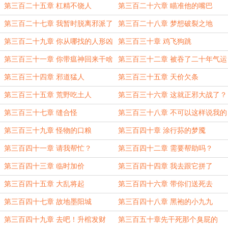
第三百二十五章 杠精不饶人
第三百二十六章 瞄准他的嘴巴
第三百二十七章 我暂时脱离邪派了
第三百二十八章 梦想破裂之地
第三百二十九章 你从哪找的人形凶
第三百三十章 鸡飞狗跳
兽
第三百三十一章 你带瘟神回来干啥
第三百三十二章 被吞了二十年气运
第三百三十四章 邪道猛人
第三百三十五章 天价欠条
第三百三十五章 荒野吃土人
第三百三十六章 这就正邪大战了？
第三百三十七章 缝合怪
第三百三十八章 不可以这样说我的
宗门
第三百三十九章 怪物的口粮
第三百四十章 涂行荪的梦魇
第三百四十一章 请我帮忙？
第三百四十二章 需要帮助吗？
第三百四十三章 临时加价
第三百四十四章 我去跟它拼了
第三百四十五章 大乱将起
第三百四十六章 带你们送死去
第三百四十七章 故地墨阳城
第三百四十八章 黑袍的小九九
第三百四十九章 去吧！升棺发财
第三百五十章先干死那个臭屁的