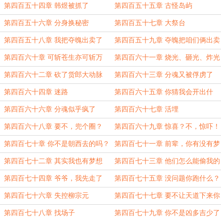
士？
第四百五十四章 韩煜被抓了
第四百五十五章 古怪岛屿
第四百五十六章 分身换秘密
第四百五十七章 大祭台
第四百五十八章 我把夺魄出卖了
第四百五十九章 夺魄把咱们俩出卖
了
第四百六十章 可斩苍生亦可斩万
第四百六十一章 烧光、砸光、炸光
物！
第四百六十二章 砍了货郎大动脉
第四百六十三章 分魂又被俘虏了
第四百六十四章 迷路
第四百六十五章 你猜我会开出什
么？
第四百六十六章 分魂似乎疯了
第四百六十七章 活埋
第四百六十八章 要不，兜个圈？
第四百六十九章 惊喜？不，惊吓！
第四百七十章 你不是朝西去的吗？
第四百七十一章 前辈，你有没有梦
想？
第四百七十二章 其实我也有梦想
第四百七十三章 他们怎么能偷我的
鱼
第四百七十四章 爷爷，我先走了
第四百七十五章 没问题你跑什么？
第四百七十六章 失控柳宗元
第四百七十七章 要不让天道下来你
上去
第四百七十八章 找场子
第四百七十九章 你不是凶多吉少了