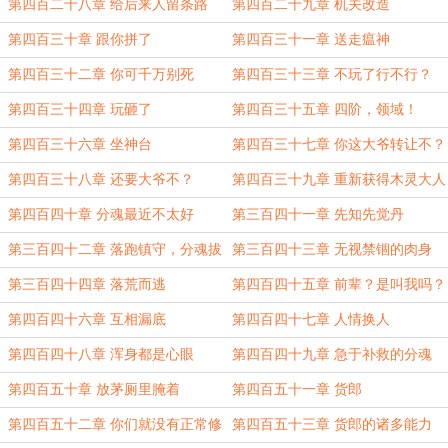
第四百二十八章 给后来人留条路
第四百二十九章 机关改造
第四百三十章 跟你拼了
第四百三十一章 送走瘟神
第四百三十二章 你可千万别死
第四百三十三章 不玩了行不行？
第四百三十四章 玩砸了
第四百三十五章 四阶，领域！
第四百三十六章 坐神台
第四百三十七章 你这大爷转让不？
第四百三十八章 还要大爷不？
第四百三十九章 重新获得木灵大人
的友谊
第四百四十章 分魂最近不太好
第三百四十一章 先知先觉丹
第三百四十二章 落跑镇守，分魂拔
第三百四十三章 无视禁锢的肉身
树
第三百四十四章 落荒而逃
第四百四十五章 前辈？是叫我吗？
第四百四十六章 互相漏底
第四百四十七章 人情换人
第四百四十八章 浑身都是心眼
第四百四十九章 急于补救的分魂
第四百五十章 放茅厕里腌着
第四百五十一章 货郎
第四百五十二章 你们就没有正常修
第四百五十三章 货郎的诸多能力