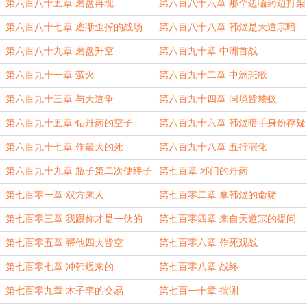
第六百八十五章 磨盘再现
第六百八十六章 那个边嗑药边打架
的家伙
第六百八十七章 逐渐歪掉的战场
第六百八十八章 韩煜是天道宗暗
子？
第六百八十九章 磨盘升空
第六百九十章 中洲首战
第六百九十一章 萤火
第六百九十二章 中洲悲歌
第六百九十三章 与天道争
第六百九十四章 同境皆蝼蚁
第六百九十五章 钻丹药的空子
第六百九十六章 韩煜暗手身份存疑
第六百九十七章 作最大的死
第六百九十八章 五行演化
第六百九十九章 瓶子第二次使绊子
第七百章 邪门的丹药
第七百零一章 双方来人
第七百零二章 拿韩煜的命赌
第七百零三章 我跟你才是一伙的
第七百零四章 来自天道宗的提问
第七百零五章 帮他四大皆空
第七百零六章 作死观战
第七百零七章 冲韩煜来的
第七百零八章 战终
第七百零九章 木子李的交易
第七百一十章 揣测