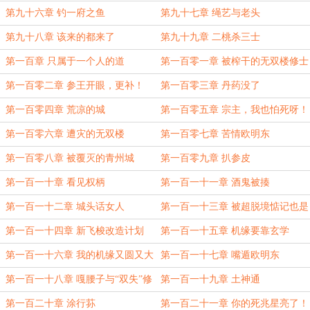
人？
第九十六章 钓一府之鱼
第九十七章 绳艺与老头
第九十八章 该来的都来了
第九十九章 二桃杀三士
第一百章 只属于一个人的道
第一百零一章 被榨干的无双楼修士
第一百零二章 参王开眼，更补！
第一百零三章 丹药没了
第一百零四章 荒凉的城
第一百零五章 宗主，我也怕死呀！
第一百零六章 遭灾的无双楼
第一百零七章 苦情欧明东
第一百零八章 被覆灭的青州城
第一百零九章 扒参皮
第一百一十章 看见权柄
第一百一十一章 酒鬼被揍
第一百一十二章 城头话女人
第一百一十三章 被超脱境惦记也是
成就
第一百一十四章 新飞梭改造计划
第一百一十五章 机缘要靠玄学
第一百一十六章 我的机缘又圆又大
第一百一十七章 嘴遁欧明东
第一百一十八章 嘎腰子与“双失”修
第一百一十九章 土神通
士
第一百二十章 涂行荪
第一百二十一章 你的死兆星亮了！