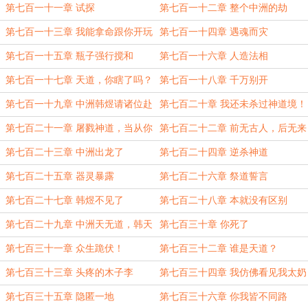
第七百一十一章 试探
第七百一十二章 整个中洲的劫
第七百一十三章 我能拿命跟你开玩
第七百一十四章 遇魂而灾
笑？
第七百一十五章 瓶子强行搅和
第七百一十六章 人造法相
第七百一十七章 天道，你瞎了吗？
第七百一十八章 千万别开
第七百一十九章 中洲韩煜请诸位赴
第七百二十章 我还未杀过神道境！
死！
第七百二十一章 屠戮神道，当从你
第七百二十二章 前无古人，后无来
开始
者
第七百二十三章 中洲出龙了
第七百二十四章 逆杀神道
第七百二十五章 器灵暴露
第七百二十六章 祭道誓言
第七百二十七章 韩煜不见了
第七百二十八章 本就没有区别
第七百二十九章 中洲天无道，韩天
第七百三十章 你死了
帝当出
第七百三十一章 众生跪伏！
第七百三十二章 谁是天道？
第七百三十三章 头疼的木子李
第七百三十四章 我仿佛看见我太奶
扇我了！
第七百三十五章 隐匿一地
第七百三十六章 你我皆不同路