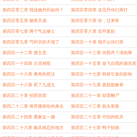
第四百零三章 我送她丹药如何？
第四百零四章 送完丹你们再打
第四百零五章 魅骨天成
第四百零六章 你，过来呀
第四百零七章 两个气运修士
第四百零八章 尝丹复刻
第四百零九章 芍药宗的天塌了
第四百一十章 我不让你们弄
第四百一十二章 馊主意
第四百一十三章 河西丹？清热降
火？
第四百一十四章 古灵精怪
第四百一十五章 放飞自我的蒲东英
第四百一十六章 离奇的死法
第四百一十七章 韩煜引发的影响
第四百一十八章 死了九成九
第四百一十九章 真脱胎换骨
第四百二十章 招惹劫雷
第四百二十一章 劫雷鞭尸
第四二十二章 将苦痛留给肉身去
第四百二十三章 前头有路
第四百二十四章 墨家走一趟
第四百二十五章 可怕的机关
第四百二十六章 极其残忍的地方
第四百二十七章 鸭子快跑