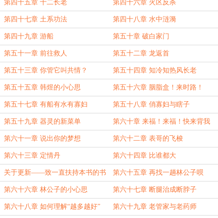
第四十五章 十二长老
第四十六章 火区反杀
第四十七章 土系功法
第四十八章 水中涟漪
第四十九章 游船
第五十章 破白家门
第五十一章 前往救人
第五十二章 龙返首
第五十三章 你管它叫共情？
第五十四章 知冷知热风长老
第五十五章 韩煜的小心思
第五十六章 胭脂盒！来时路！
第五十七章 有船有水有寡妇
第五十八章 俏寡妇与瞎子
第五十九章 器灵的新菜单
第六十章 来福！来福！快来背我
第六十一章 说出你的梦想
第六十二章 表哥的飞梭
第六十三章 定情丹
第六十四章 比谁都大
关于更新——致一直扶持本书的书
第六十五章 再找一趟林公子呗
友们
第六十六章 林公子的小心思
第六十七章 断腿治成断脖子
第六十八章 如何理解“越多越好”
第六十九章 老管家与老药师