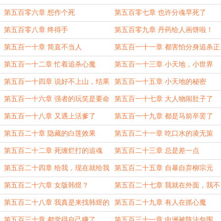
第五百零六章 想作个死
第五百零七章 也许分魂早死了
第五百零八章 终得手
第五百零九章 丹药给人画饼啦！
第五百一十章 简直不当人
第五百一十一章 都害怕分身追杀正
主
第五百一十二章 忙着追杀心魔
第五百一十三章 小天地，小世界
第五百一十四章 说好不上山，结果
第五百一十五章 小天地的秘密
你遁地？
第五百一十六章 强者的玩笑是要命
第五百一十七章 大人物闹肚子了
的
第五百一十八章 又遇上活爹了
第五百一十九章 都是马前卒罢了
第五百二十章 隐藏的白莲效果
第五百二十一章 吃口水的凌无策
第五百二十二章 死缠烂打的追魂
第五百二十三章 总是差一点
第五百二十四章 给我，现在就给我
第五百二十五章 自暴自弃柳宗元
第五百二十六章 女版韩煜？
第五百二十七章 我就在外面，我不
进去
第五百二十八章 我真是来找韩煜的
第五百二十九章 有人在抓心魔
第五百三十章 都觉得自己赚了
第五百三十一章 中洲被阵法包围