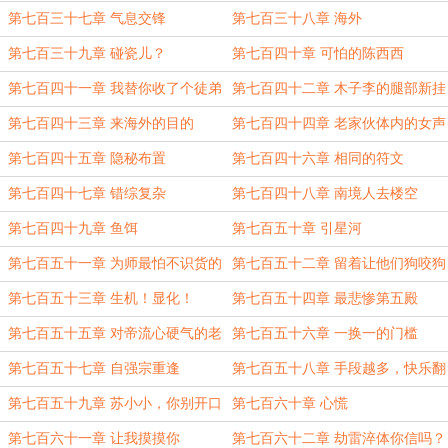
第七百三十七章 气息交锋
第七百三十八章 海外
第七百三十九章 碰瓷儿？
第七百四十章 可怕的陈西西
第七百四十一章 我替你收了个徒弟
第七百四十二章 木子李的腿部新挂
件
第七百四十三章 来海外的目的
第七百四十四章 老家伙体内的女声
第七百四十五章 隐秘布置
第七百四十六章 相同的符文
第七百四十七章 错综复杂
第七百四十八章 南境人去楼空
第七百四十九章 鱼饵
第七百五十章 引星河
第七百五十一章 为师最怕不识货的
第七百五十二章 留着让他们狗咬狗
第七百五十三章 生机！显化！
第七百五十四章 最悲惨第五殿
第七百五十五章 对帝流心硬气的老
第七百五十六章 一换一的门槛
道
第七百五十七章 自强宗重逢
第七百五十八章 手段越多，快乐翻
倍
第七百五十九章 苏小小，你别开口
第七百六十章 心慌
了
第七百六十一章 让我摸摸你
第七百六十二章 劫雷淬体你信吗？