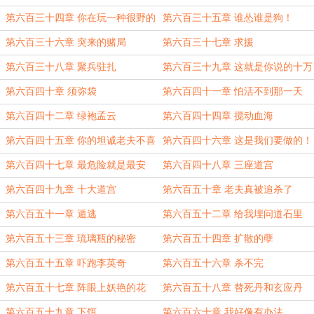
第六百三十四章 你在玩一种很野的
第六百三十五章 谁怂谁是狗！
路子
第六百三十六章 突来的赌局
第六百三十七章 求援
第六百三十八章 聚兵驻扎
第六百三十九章 这就是你说的十万
火急？
第六百四十章 须弥袋
第六百四十一章 怕活不到那一天
第六百四十二章 绿袍孟云
第六百四十四章 搅动血海
第六百四十五章 你的坦诚老夫不喜
第六百四十六章 这是我们要做的！
欢
第六百四十七章 最危险就是最安
第六百四十八章 三座道宫
全？
第六百四十九章 十大道宫
第六百五十章 老夫真被追杀了
第六百五十一章 遁逃
第六百五十二章 给我埋问道石里
第六百五十三章 琉璃瓶的秘密
第六百五十四章 扩散的孽
第六百五十五章 吓跑李英奇
第六百五十六章 杀不完
第六百五十七章 阵眼上妖艳的花
第六百五十八章 替死丹和玄应丹
第六百五十九章 下饵
第六百六十章 我好像有办法