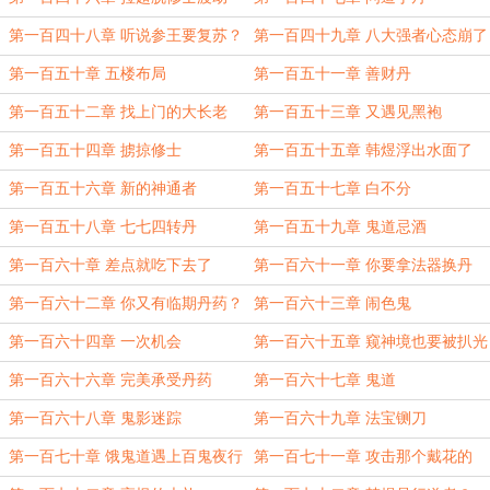
第一百四十八章 听说参王要复苏？
第一百四十九章 八大强者心态崩了
第一百五十章 五楼布局
第一百五十一章 善财丹
第一百五十二章 找上门的大长老
第一百五十三章 又遇见黑袍
第一百五十四章 掳掠修士
第一百五十五章 韩煜浮出水面了
第一百五十六章 新的神通者
第一百五十七章 白不分
第一百五十八章 七七四转丹
第一百五十九章 鬼道忌酒
第一百六十章 差点就吃下去了
第一百六十一章 你要拿法器换丹
药？
第一百六十二章 你又有临期丹药？
第一百六十三章 闹色鬼
第一百六十四章 一次机会
第一百六十五章 窥神境也要被扒光
第一百六十六章 完美承受丹药
第一百六十七章 鬼道
第一百六十八章 鬼影迷踪
第一百六十九章 法宝铡刀
第一百七十章 饿鬼道遇上百鬼夜行
第一百七十一章 攻击那个戴花的