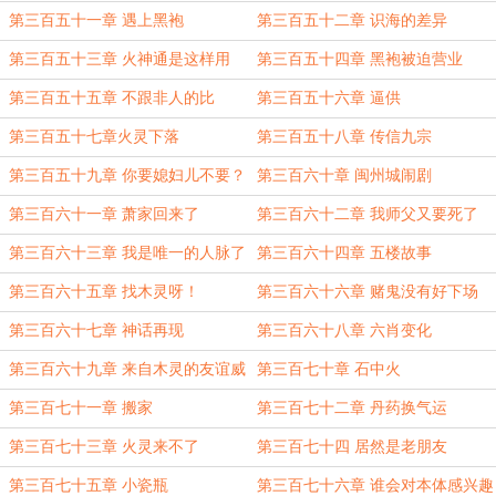
第三百五十一章 遇上黑袍
第三百五十二章 识海的差异
第三百五十三章 火神通是这样用
第三百五十四章 黑袍被迫营业
的？
第三百五十五章 不跟非人的比
第三百五十六章 逼供
第三百五十七章火灵下落
第三百五十八章 传信九宗
第三百五十九章 你要媳妇儿不要？
第三百六十章 闽州城闹剧
第三百六十一章 萧家回来了
第三百六十二章 我师父又要死了
第三百六十三章 我是唯一的人脉了
第三百六十四章 五楼故事
第三百六十五章 找木灵呀！
第三百六十六章 赌鬼没有好下场
第三百六十七章 神话再现
第三百六十八章 六肖变化
第三百六十九章 来自木灵的友谊威
第三百七十章 石中火
胁
第三百七十一章 搬家
第三百七十二章 丹药换气运
第三百七十三章 火灵来不了
第三百七十四 居然是老朋友
第三百七十五章 小瓷瓶
第三百七十六章 谁会对本体感兴趣