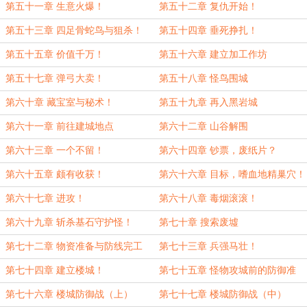
第五十一章 生意火爆！
第五十二章 复仇开始！
第五十三章 四足骨蛇鸟与狙杀！
第五十四章 垂死挣扎！
第五十五章 价值千万！
第五十六章 建立加工作坊
第五十七章 弹弓大卖！
第五十八章 怪鸟围城
第六十章 藏宝室与秘术！
第五十九章 再入黑岩城
第六十一章 前往建城地点
第六十二章 山谷解围
第六十三章 一个不留！
第六十四章 钞票，废纸片？
第六十五章 颇有收获！
第六十六章 目标，嗜血地精巢穴！
第六十七章 进攻！
第六十八章 毒烟滚滚！
第六十九章 斩杀基石守护怪！
第七十章 搜索废墟
第七十二章 物资准备与防线完工
第七十三章 兵强马壮！
第七十四章 建立楼城！
第七十五章 怪物攻城前的防御准
备！
第七十六章 楼城防御战（上）
第七十七章 楼城防御战（中）