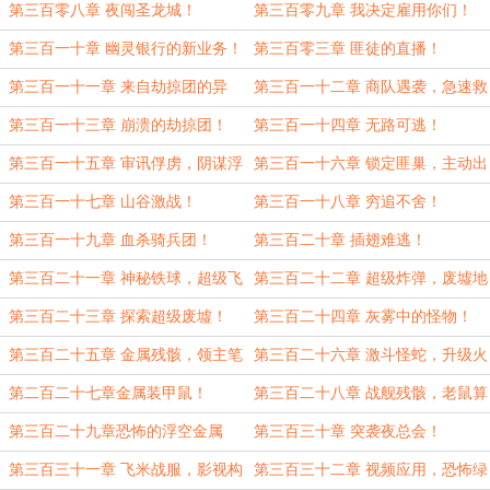
了！
第三百零八章 夜闯圣龙城！
第三百零九章 我决定雇用你们！
第三百一十章 幽灵银行的新业务！
第三百零三章 匪徒的直播！
第三百一十一章 来自劫掠团的异
第三百一十二章 商队遇袭，急速救
动！
援！
第三百一十三章 崩溃的劫掠团！
第三百一十四章 无路可逃！
第三百一十五章 审讯俘虏，阴谋浮
第三百一十六章 锁定匪巢，主动出
现！
击！
第三百一十七章 山谷激战！
第三百一十八章 穷追不舍！
第三百一十九章 血杀骑兵团！
第三百二十章 插翅难逃！
第三百二十一章 神秘铁球，超级飞
第三百二十二章 超级炸弹，废墟地
剑！
图！
第三百二十三章 探索超级废墟！
第三百二十四章 灰雾中的怪物！
第三百二十五章 金属残骸，领主笔
第三百二十六章 激斗怪蛇，升级火
记！
焰！
第二百二十七章金属装甲鼠！
第三百二十八章 战舰残骸，老鼠算
计！
第三百二十九章恐怖的浮空金属
第三百三十章 突袭夜总会！
球！
第三百三十一章 飞米战服，影视构
第三百三十二章 视频应用，恐怖绿