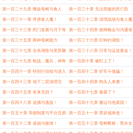
忆！
第一百二十九章 嗜血母树与食人
第一百三十章 无法突破的死亡防
魔！
线！
第一百三十一章 俘虏食人魔！
第一百三十二章 清理战场与食人魔
的用处！
第一百三十三章 闭门发展与月下母
第一百三十四章 烧烤晚会与沟通母
树！
树！
第一百三十五章 两种母树能力
第一百三十六章 巨钩钓湖怪！
第一百三十七章 击杀湖怪与变异脑
第一百三十八章 日常与运送黄金！
珠！
第一百三十九章 枪战，魔兵，神奇
第一百四十章 被盯上了！
卡片！
第一百四十一章 特别行动组与进入
第一百四十二章 铲车斗傀儡！
地下二层！
第一百四十三章 地下二层清理完
第一百四十四章 狗头人来袭！
毕！
第一百四十五章 有来无回？
第一百四十七章 暴露了？
第一百四十八章 追捕与逃脱！
第一百四十九章 搬运与泡菜国！
（加更一章！）
第一百五十章 等级制度与平台交易
第一百五十一章 黑岩城来使！
第一百五十二章 谈崩与敌情！
第一百五十三章 母树断粮，黑衣女