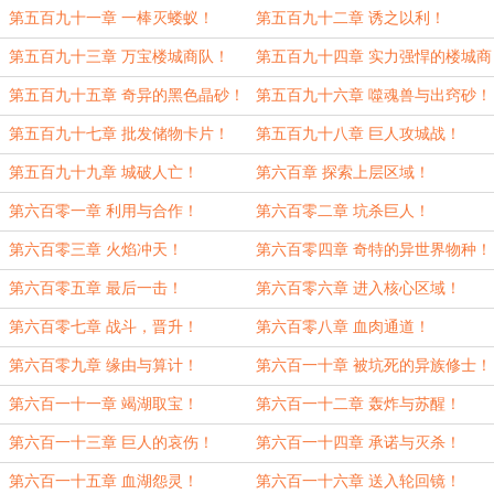
者！
第五百九十一章 一棒灭蝼蚁！
第五百九十二章 诱之以利！
第五百九十三章 万宝楼城商队！
第五百九十四章 实力强悍的楼城商
队！
第五百九十五章 奇异的黑色晶砂！
第五百九十六章 噬魂兽与出窍砂！
第五百九十七章 批发储物卡片！
第五百九十八章 巨人攻城战！
第五百九十九章 城破人亡！
第六百章 探索上层区域！
第六百零一章 利用与合作！
第六百零二章 坑杀巨人！
第六百零三章 火焰冲天！
第六百零四章 奇特的异世界物种！
第六百零五章 最后一击！
第六百零六章 进入核心区域！
第六百零七章 战斗，晋升！
第六百零八章 血肉通道！
第六百零九章 缘由与算计！
第六百一十章 被坑死的异族修士！
第六百一十一章 竭湖取宝！
第六百一十二章 轰炸与苏醒！
第六百一十三章 巨人的哀伤！
第六百一十四章 承诺与灭杀！
第六百一十五章 血湖怨灵！
第六百一十六章 送入轮回镜！