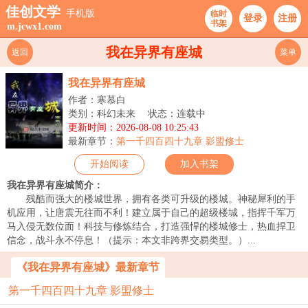
佳创文学
手机版
临时
登录
注册
书架
m.jcwx1.com
我在异界有座城
返回
菜单
我在异界有座城
作者：寒慕白
类别：科幻未来
状态：连载中
更新时间：2026-08-08 10:25:43
最新章节：
第一千四百四十九章 影盟修士
开始阅读
加入书架
我在异界有座城简介：
残酷而强大的楼城世界，拥有各类可升级的楼城。神秘犀利的手
机应用，让唐震无往而不利！建立属于自己的超级楼城，指挥千军万
马入侵无数位面！科技与修炼结合，打造强悍的楼城修士，热血捍卫
信念，战斗永不停息！（提示：本文非跨界交易类型。）...
《我在异界有座城》最新章节
第一千四百四十九章 影盟修士