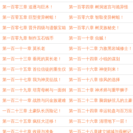
第一百零三章 追逐与巨木！
第一百零四章 树洞迷宫与诡异怪
虫！
第一百零五章 巨型变异树蛆！
第一百零六章 智取变异树蛆！
第一百零七章 晋升四级与遗骸宝箱
第一百零八章 树灵族秘史！
第一百零九章 制作玉石钱币
第一百一十章 虫贼！
第一百一十一章 莫长老
第一百一十二章 力敌黑岩城修士！
第一百一十三章 垂死的莫长老！
第一百一十四章 小锐的谋划
第一百一十五章 首位信徒的重生仪
第一百一十六章 神使到来！
式！
第一百一十七章 我为神灵征战！
第一百一十八章 徐风的选择
第一百一十九章 培育母树与一面倒
第一百二十章 神术师与重甲狮子
的战斗！
狗！
第一百二十一章 战胜与闪金族避难
第一百二十二章 脑袋缺弦儿的土豪
所！
队长！
一百二十三章 土豪队长历险记！
第一百二十四章 幸运轮盘与百万应
用！
第一百二十五章 疯狂大迁移！
第一百二十六章 清理地下一层！
第一百二十七章 收获与准备
第一百二十八章建立辅城与母树记