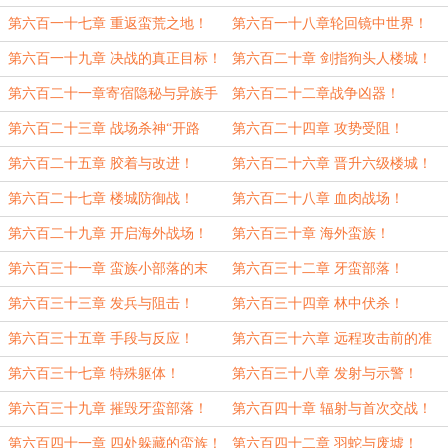
第六百一十七章 重返蛮荒之地！
第六百一十八章轮回镜中世界！
第六百一十九章 决战的真正目标！
第六百二十章 剑指狗头人楼城！
第六百二十一章寄宿隐秘与异族手
第六百二十二章战争凶器！
段！
第六百二十三章 战场杀神“开路
第六百二十四章 攻势受阻！
者”！
第六百二十五章 胶着与改进！
第六百二十六章 晋升六级楼城！
第六百二十七章 楼城防御战！
第六百二十八章 血肉战场！
第六百二十九章 开启海外战场！
第六百三十章 海外蛮族！
第六百三十一章 蛮族小部落的末
第六百三十二章 牙蛮部落！
日！
第六百三十三章 发兵与阻击！
第六百三十四章 林中伏杀！
第六百三十五章 手段与反应！
第六百三十六章 远程攻击前的准
备！
第六百三十七章 特殊躯体！
第六百三十八章 发射与示警！
第六百三十九章 摧毁牙蛮部落！
第六百四十章 辐射与首次交战！
第六百四十一章 四处躲藏的蛮族！
第六百四十二章 羽蛇与废墟！