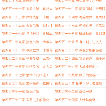
子！
术！
第四百零九章 暴怒的胖子！
第四百一十章 勇猛胖子，以势压
人！
第四百一十一章 来龙去脉，真相大
第四百一十二章 新版商城，升级限
白！
制！
第四百一十三章 深潭底部，应用下
第四百一十四章 诡异世界，居民经
载！
商！
第四百一十五章 美女老板，远行计
第四百一十六章 神秘莫测，再次出
划！
发！
第四百一十七章 飞行赶路，攻城战
第四百一十八章 破城劫掠，收取基
斗！
石！
第四百一十九章 指点出路，情难自
第四百二十章 终有一别，进入光
禁！
幕！
第四百二十一章 冰封世界，冰魅异
第四百二十二章 冰魅异族的隐秘！
族！
第四百二十三章 弥补生机，元素生
第四百二十四章 雪原追逐，高手纷
命！
至！
第四百二十五章 独特位置，多方关
第四百二十六章 入城小插曲！
注！
第四百二十七章 繁华下的暗流！
第四百二十八章 胖子的隐秘！
第四百二十九章 出手条件，救援行
第四百三十章 见事不好，撒腿就
动！
跑！
第四百三十一章 逃无可逃！
第四百三十二章 虚惊一场！
第四百三十三章 寒月之灾的隐秘！
第四百三十四章 人情与伪装！