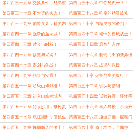
第四百三十五章 交换条件，兄弟重
第四百三十六章 带你见识一下！
逢！
第四百三十七章 不对等的实力！
第四百三十八章 吃瘪的精灵族修
士！
第四百三十九章 伯爵女儿，精灵内
第四百四十章 与精灵族的谈判！
乱！
第四百四十一章 强势的圣龙城！
第四百四十二章 精悍的楼城战士！
第四百四十三章 赎金与叫板！
第四百四十四章 磨炼与入住！
第四百四十五章 修整与采购！
第四百四十六章 脱壳而出的变异怪
物！
第四百四十七章 谋划与备战！
第四百四十八章 战况与救援！
第四百四十九章 脱险与安置！
第四百五十章 火鲁与幽灵银行！
第四百五十一章 超级山峰野楼！
第四百五十二章 试探与猜测！
第四百五十三章 进入山峰楼城内
第四百五十四章 试验符箓，怪物臣
部！
服！
第四百五十五章 符箓妙用，母树灵
第四百五十六章 再入野楼，杀怪升
叶！
级！
第四百五十七章 疯狂搜刮，借机生
第四百五十八章 通道开启，巨额门
财！
票！
第四百五十九章 蜂拥而入的修士！
第四百六十章 修士培养，当面挑