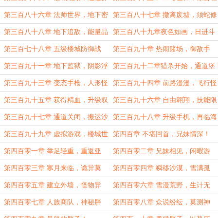
索！
识！
第三百八十六章 法师世界，地下密
第三百八十七章 撤离废墟，须蛇修
室！
士！
第三百八十八章 地下追敌，能量晶
第三百八十九章夜色如画，日进斗
体！
金！
第三百七十八章 五级楼城防御战
第三百九十章 热闹赌场，御敌手
（五）！
段！
第三百九十一章 地下监狱，阴影浮
第三百九十二章猎杀开始，通道堡
动！
垒！
第三百九十三章 变态手枪，人形怪
第三百九十四章 前路漫漫，飞行怪
物！
物！
第三百九十五章 获得精血，升级双
第三百九十六章 自由翱翔，技能限
翅！
制！
第三百九十七章 通道关闭，搬运沙
第三百九十八章 升级手机，再临海
漠！
岛！
第三百九十九章 虚拟游戏，楼城世
第四百章 不堪回首，兄妹情深！
界！
第四百零一章 举足轻重，重返亚
第四百零二章 兄妹相见，闲暇游
盟！
玩！
第四百零三章 寒月来临，诡异莫
第四百零四章 瞬移沙漠，雪满孤
测！
城！
第四百零五章 建立外墙，怪物异
第四百零六章 雪漫荒野，生计无
变！
着！
第四百零七章 人族商队，神秘胖
第四百零八章 众说纷纭，莫测神