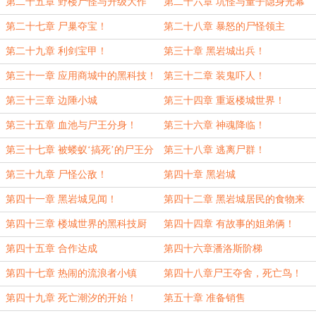
第二十五章 野楼尸怪与升级大作
第二十六章 坑怪与量子隐身光幕
战！
第二十七章 尸巢夺宝！
第二十八章 暴怒的尸怪领主
第二十九章 利剑宝甲！
第三十章 黑岩城出兵！
第三十一章 应用商城中的黑科技！
第三十二章 装鬼吓人！
第三十三章 边陲小城
第三十四章 重返楼城世界！
第三十五章 血池与尸王分身！
第三十六章 神魂降临！
第三十七章 被蝼蚁‘搞死’的尸王分
第三十八章 逃离尸群！
身！
第三十九章 尸怪公敌！
第四十章 黑岩城
第四十一章 黑岩城见闻！
第四十二章 黑岩城居民的食物来
源！
第四十三章 楼城世界的黑科技厨
第四十四章 有故事的姐弟俩！
房！
第四十五章 合作达成
第四十六章潘洛斯阶梯
第四十七章 热闹的流浪者小镇
第四十八章尸王夺舍，死亡鸟！
第四十九章 死亡潮汐的开始！
第五十章 准备销售