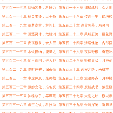
溃！
片！
第五百一十五章 储物装备，科研力
第五百一十六章 挪移战舰，众人围
量！
观！
第五百一十七章 精灵求援，出手条
第五百一十八章 传送千里，诺玛楼
件！
城！
第五百一十九章 噩梦森林，林间赶
第五百二十章 诡异黑幕，精灵内
路!
奸！
第五百二十一章 驱逐灵体，危机消
第五百二十二章 乘船赶路，巨花野
除！
楼！
第五百二十三章 夜宿楼前，食人巨
第五百二十四章 清理怪物，内部怪
花！
湖！
第五百二十五章 水银怪物，能量之
第五百二十六章 夜探野楼，奇葩吃
心！
货！
第五百二十七章 忙里偷闲，进入野
第五百二十八章 野楼异状，月神伯
楼！
爵！
第五百二十九章 临时停驻，深夜偷
第五百三十章 返程之路，杀机重
袭！
重！
第五百三十一章 中途休息，最终截
第五百三十二章 旅途终点，月神楼
杀！
城！
第五百三十三章 微妙变化，准备反
第五百三十四章 废墟残书，紫星楼
击！
城！
第五百三十五章 神秘杀手，再谋藏
第五百三十七章 大乱之始，楼城废
宝！
墟！
第五百三十八章 虚空之铁，科技助
第五百三十九章 金属探测，返归圣