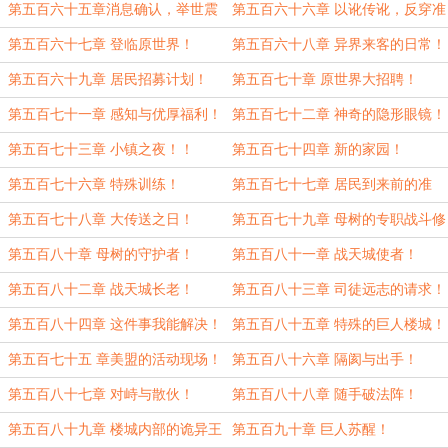
作！
球！
第五百六十五章消息确认，举世震
第五百六十六章 以讹传讹，反穿准
惊！
备！
第五百六十七章 登临原世界！
第五百六十八章 异界来客的日常！
第五百六十九章 居民招募计划！
第五百七十章 原世界大招聘！
第五百七十一章 感知与优厚福利！
第五百七十二章 神奇的隐形眼镜！
第五百七十三章 小镇之夜！！
第五百七十四章 新的家园！
第五百七十六章 特殊训练！
第五百七十七章 居民到来前的准
备！
第五百七十八章 大传送之日！
第五百七十九章 母树的专职战斗修
士！
第五百八十章 母树的守护者！
第五百八十一章 战天城使者！
第五百八十二章 战天城长老！
第五百八十三章 司徒远志的请求！
第五百八十四章 这件事我能解决！
第五百八十五章 特殊的巨人楼城！
第五百七十五 章美盟的活动现场！
第五百八十六章 隔阂与出手！
第五百八十七章 对峙与散伙！
第五百八十八章 随手破法阵！
第五百八十九章 楼城内部的诡异王
第五百九十章 巨人苏醒！