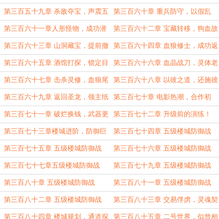
敌！
手！
第三百五十九章 杀敌夺宝，声震五
第三百六十章 重兵防守，以假乱
城！
真！
第三百六十一章人形怪物，成功潜
第三百六十二章 宝藏转移，狗血故
入！
事！
第三百六十三章 山洞藏宝，提前撤
第三百六十四章 血狼修士，成功返
离！
回！
第三百六十五章 酒馆打探，锁定目
第三百六十六章 血晶战刀，灵体老
标！
者！
第三百六十七章 击杀灵修，血狼尾
第三百六十八章 以彼之道，还施彼
随！
身！
第三百六十九章 返回圣龙，领主纸
第三百七十章 电影热潮，合作初
条！
始！
第三百七十一章 破烂换钱，武器更
第三百七十二章 升级前的演练！
新！
第三百七十三章楼城进阶，防御巨
第三百七十四章 五级楼城防御战
塔！
（一）！
第三百七十五章 五级楼城防御战
第三百七十六章 五级楼城防御战
（二）！
（三）！
第三百七十七章五级楼城防御战
第三百七十九章 五级楼城防御战
（四）！
（六）！
第三百八十章 五级楼城防御战
第三百八十一章 五级楼城防御战
（七）！
（八）！
第三百八十二章 五级楼城防御战
第三百八十三章 交易俘虏，灵魂契
（终）！
约！
第三百八十四章 楼城规划，通道探
第三百八十五章 二号世界，似曾相