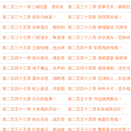
第二百三十一章三城结盟，黑岩末
第二百三十二章 世事无常，瞬斩巨
日！
骨！
第二百三十三章 损失与收获！
第二百三十四章 清理黑岩城！
第二百三十五章 深夜逃兵，顺利回
第二百三十六章 楼城建设 天降洪
城！
流！
第二百三十七章 门前涨水，蛛龙海
第二百三十八章 洪水源头，恐怖存
怪！
在！
第二百三十九章 王级怪物，他乡来
第二百四十章 坠星海的传闻！
客！
第二百四十一章 前往倭岛，捕捉鱼
第二百四十二章 海鲜盛宴 秘密潜
虾！
入！
第二百四十三章 地下搬运，名声初
第二百四十四章 美味海鲜，清空仓
显！
库！
第二百四十五章 轰炸水怪，湖畔遇
第二百四十六章 沼泽蛙人，职业渔
袭！
夫！
第二百四十七章 蛙人新居，月朗圆
第二百四十八章 神奇卡片，晋升领
梦！
主！
第二百四十九章 石头的故事！
第二百五十章 河边烧烤聚会！
第二百五十一章 大发展的开始！
第二百五十二章圣龙城商业区！
第二百五十三章 收白花谷，战巨骨
第二百五十四章 炮轰巨骨城！
城！
第二百五十五章 巨骨城灭，两城被
第二百五十六章 魔眼暴龙的意图？