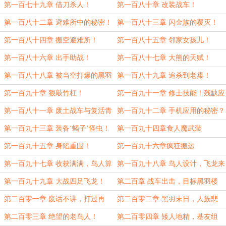
第一百七十九章 借刀杀人！
第一百八十章 改装战车！
第一百八十二章 避难所中的秘密！
第一百八十三章 闪金族的覆灭！
第一百八十四章 搬空避难所！
第一百八十五章 邻家女孩儿！
第一百八十六章 出手助战！
第一百八十七章 大熊的天赋！
第一百八十八章 被当空打爆的黑羽
第一百八十九章 追杀到老巢！
鸟人！
第一百九十章 狠敲竹杠！
第一百九十一章 修士技能！残缺应
用？
第一百八十一章 废土战车与复活青
第一百九十二章 手机应用的秘密？
年！
第一百九十三章 装备‘蝎子’怪虫！
第一百九十四章食人魔武装
第一百九十五章 身陷重围！
第一百九十六章疯狂搬运
第一百九十七章 收获满满，鸟人算
第一百九十八章 鸟人设计，飞龙来
计！
袭！
第一百九十九章 大战四足飞龙！
第二百章 战车出击，目标黑羽楼
城！
第二百零一章 废话不讲，打过再
第二百零二章 黑羽末日，人族悲
说！
歌！
第二百零三章 绝望的老鸟人！
第二百零四章 矮人地精，基友组