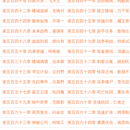
阵！
龙！
第五百四十章 日新月异，飞天土
第五百四十一章 进阶秘闻，残酷真
豪！
相！
第五百四十二章 楼城选择，无悔付
第五百四十三章 建立楼城，万千世
出！
界！
第五百四十四章 骸骨如海，不堪一
第五百四十五章 穿越日常，藏宝密
击！
图！
第五百四十六章 未来趋势，雇佣军
第五百四十七章 新手任务，敌情出
团！
现！
第五百四十八章 血战到底，师出有
第五百四十九章 战争初始，特殊试
名！
验！
第五百五十章 武者穿越，特殊躯
第五百五十一章 装备测试，清缴山
体！
谷！
第五百三十六章 楼城偶遇，击杀紫
第五百五十二章 刺客云集，级别区
星！
分！
第五百五十三章 寻宝计划，尘封野
第五百五十四章 怪异之地，敌我不
楼！
明！
第五百五十五章 失踪事件，古墓野
第五百五十六章 花养僵尸，杳无踪
楼！
迹！
第五百五十七章 墓主云溪，轮回魔
第五百五十八章 死亡轮回，重生有
镜！
望！
第五百五十九章 镜中世界，无限影
第五百六十章 灵魂轮回，亡者之
像！
乡！
第五百六十一章 死而复生，闪金女
第五百六十二章 迅速扩张，聘用制
王！
度!
第五百六十三章 神秘公司，特殊工
第五百六十四章 遭遇伏击，诡异肉