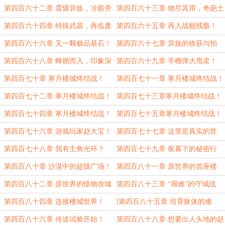
衅！
第四百六十二章 震慑异族，冷眼旁
第四百六十三章 物尽其用，奇葩土
观！
豪！
第四百六十四章 特殊武器，再临废
第四百六十五章 再入战舰残骸！
墟！
第四百六十六章 又一颗极品基石！
第四百六十七章 异族的收获与拍
卖！
第四百六十八章 蜂拥而入，印象深
第四百六十九章 手榴弹大甩卖！
刻
第四百七十章 寒月楼城终结战！
第四百七十一章 寒月楼城终结战！
（一）
（二）
第四百七十二章 寒月楼城终结战！
第四百七十三章寒月楼城终结战！
（三）
（四）
第四百七十四章 寒月楼城终结战！
第四百七十五章寒月楼城终结战！
（五）
（完）
第四百七十六章 游戏玩家赵大宝！
第四百七十七章 这里是真实的世
界！
第四百七十八章 我有主角光环？
第四百七十九章 夜幕下的秘密行
动！
第四百八十章 沙漠中的超级广场！
第四百八十一章 原世界的首座楼
城！
第四百八十二章 原世界的怪物攻城
第四百八十三章 “艰难”的守城战
战！
斗！
第四百八十四章 连接楼城世界！
l第四百八十五章 培育躯体的难
题！
第四百八十六章 传送试验开始！
第四百八十八章 想要出人头地的赵