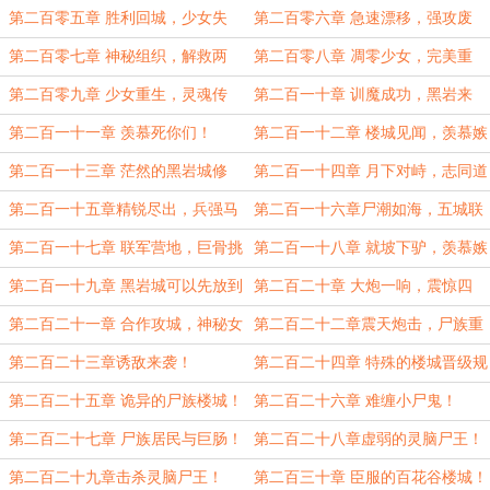
合！
第二百零五章 胜利回城，少女失
第二百零六章 急速漂移，强攻废
踪！
楼！
第二百零七章 神秘组织，解救两
第二百零八章 凋零少女，完美重
女！
生！
第二百零九章 少女重生，灵魂传
第二百一十章 训魔成功，黑岩来
递！
使！
第二百一十一章 羡慕死你们！
第二百一十二章 楼城见闻，羡慕嫉
妒！
第二百一十三章 茫然的黑岩城修
第二百一十四章 月下对峙，志同道
士！
合！
第二百一十五章精锐尽出，兵强马
第二百一十六章尸潮如海，五城联
壮！
盟！
第二百一十七章 联军营地，巨骨挑
第二百一十八章 就坡下驴，羡慕嫉
衅！
妒！
第二百一十九章 黑岩城可以先放到
第二百二十章 大炮一响，震惊四
一边！
方！
第二百二十一章 合作攻城，神秘女
第二百二十二章震天炮击，尸族重
人！
骑！
第二百二十三章诱敌来袭！
第二百二十四章 特殊的楼城晋级规
则！
第二百二十五章 诡异的尸族楼城！
第二百二十六章 难缠小尸鬼！
第二百二十七章 尸族居民与巨肠！
第二百二十八章虚弱的灵脑尸王！
第二百二十九章击杀灵脑尸王！
第二百三十章 臣服的百花谷楼城！