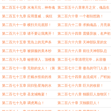
淹！
第二百五十七章 水淹天坑，神奇魂
第二百五十八章寒月之灾，魂晶生
晶！
物！
第二百五十九章 应用显威 ，疯狂
第二百六十章 一个都别想跑！
捕捉！
第二百六十一章 横扫天坑底部！
第二百六十二章 求购魂晶，月亮泉
水！
第二百六十三章 请不要让我离开！
第二百六十四章 震慑异族，名声初
显！
第二百六十五章 荒岛上的无声杀
第二百六十六章 天神部队里的女
戮！（第一更）
人！（第二更）
第二百六十七章 被驯服的美木纱
第二百六十八章 前往天神部队总
华！（第三更）
部！（第四更）
第二百六十九章 秘密潜入，顶楼激
第二百七十章清理完毕，从容撤
战！（第五更）
离！（第六更）
第二百七十一章 无助的女人！（第
第二百七十二章 倭岛的守门人选！
七更）
（第八更）
第二百七十三章 拦截水怪前的准
第二百七十四章 血流成河，尸积如
备！（第九更）
山！（第十更完毕，祝大家元旦快
第二百七十五章 回归坠星海的水
第二百七十六章 巨大的收获！
乐！）
怪！
第二百七十七章 圣龙城晚宴！
第二百七十八章 独眼巨人放牧区！
第二百七十九章 调虎离山！
第二百八十章 灭独眼巨人！