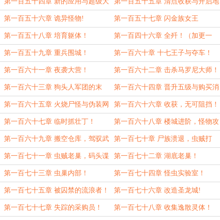
警！
第一百五十四章 新的应用与超级大
第一百五十五章 清点收获与开启地
盗！
下三层！
第一百五十六章 诡异怪物!
第一百五十七章 闪金族女王
第一百五十八章 培育躯体！
第一百四十六章 全歼！（加更一
章！）
第一百五十九章 重兵围城！
第一百六十章 十七王子与夺车！
第一百六十一章 夜袭大营！
第一百六十二章 击杀马罗尼大师！
第一百六十三章 狗头人军团的末
第一百六十四章 晋升五级与购买消
日！
防车！
第一百六十五章 火烧尸怪与伪装网
第一百六十六章 收获，无可阻挡！
幕！
第一百六十七章 临时抓壮丁！
第一百六十八章 楼城进阶，怪物攻
城！
第一百六十九章 搬空仓库，驾驭武
第一百七十章 尸族溃退，虫贼打
直！
劫！
第一百七十一章 虫贼老巢，码头谍
第一百七十二章 湖底老巢！
影！
第一百七十三章 虫巢内部！
第一百七十四章 怪虫实验室！
第一百七十五章 被囚禁的流浪者！
第一百七十六章 改造圣龙城!
第一百七十七章 失踪的采购员！
第一百七十八章 收集逸散灵体！