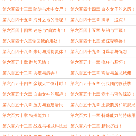
第六百四十三章 陷阱与水中女尸！
第六百四十四章 白衣女子的来历！
第六百四十五章 海外之地的隐秘！
第六百四十三章 擒拿，追踪！
第六百四十四章 迷惑与“偷渡者”！
第六百四十五章 契约与宝藏！
第六百四十六章轮回镜的用处！
第六百四十七章 追踪噬魂兽！
第六百四十八章 来历与捕捉灵体！
第六百四十九章 引爆者与仇怨！
第六百五十章 翻脸无情！
第六百五十一章 疯狂与释怀！
第六百五十二章 协定与愚弄！
第六百五十三章 寄居与圣龙城佣
兵！
第六百五十四章 蛮族灭亡倒计时！
第六百五十五章 佣兵团的收获季
节！
第六百五十六章 自由女神的崛起！
第六百五十七章 竞争与蛮族踪迹！
第六百五十八章 压力与新建居民
第六百五十九章 土豪购房和流浪兄
区！
妹！
第六百六十章 特殊能力！
第六百六十一章 特殊能力的特殊用
法！
第六百六十二章 战况与楼城科技发
第六百六十三章 精锐尽出！