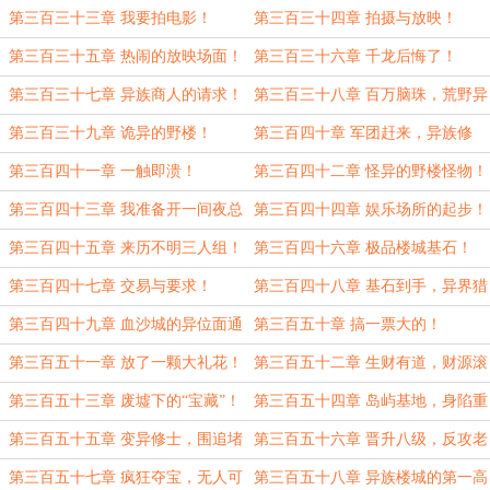
想！
眼！
第三百三十三章 我要拍电影！
第三百三十四章 拍摄与放映！
第三百三十五章 热闹的放映场面！
第三百三十六章 千龙后悔了！
第三百三十七章 异族商人的请求！
第三百三十八章 百万脑珠，荒野异
变！
第三百三十九章 诡异的野楼！
第三百四十章 军团赶来，异族修
士！
第三百四十一章 一触即溃！
第三百四十二章 怪异的野楼怪物！
第三百四十三章 我准备开一间夜总
第三百四十四章 娱乐场所的起步！
会！
第三百四十五章 来历不明三人组！
第三百四十六章 极品楼城基石！
第三百四十七章 交易与要求！
第三百四十八章 基石到手，异界猎
场！
第三百四十九章 血沙城的异位面通
第三百五十章 搞一票大的！
道！
第三百五十一章 放了一颗大礼花！
第三百五十二章 生财有道，财源滚
滚！
第三百五十三章 废墟下的“宝藏”！
第三百五十四章 岛屿基地，身陷重
围！
第三百五十五章 变异修士，围追堵
第三百五十六章 晋升八级，反攻老
截！
巢！
第三百五十七章 疯狂夺宝，无人可
第三百五十八章 异族楼城的第一高