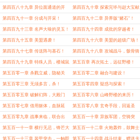
大宝！
第四百八十九章 异位面通道的开
第四百九十章 探索完毕与赵大宝献
发！
宝！
第四百九十一章 分成与开采！
第四百九十二章 异界版“赌石”！
第四百九十三章 名声大噪的灵玉！
第四百九十四章 成批的穿越者！
第四百九十五章 美盟遇袭！
第四百九十六章 美盟的超级广场！
第四百九十七章 传送阵与基石！
第四百九十八章 攻城战斗，骸骨骑
兵！
第四百九十九章 特殊人员，楼城鼠
第五百章 再次拓土，远征野楼！
灾！
第五百零一章 杀戮立威，隐秘关
第五百零二章 融合与建设！
联！
第五百零三章 无须多言，杀！
第五百零四章 疑惑与探索！
第五百零五章 破解幻阵，大殿门
第五百零六章 山峰野楼的来历！
口！
第五百零七章 借用躯体，血脉延
第五百零八章 玄奇手段，回返圣
续！
龙！
第五百零九章 战事来临，联合出
第五百一十章 异族军团，空骑突
动！
袭！
第五百一十一章 横行无忌，锋芒大
第五百一十二章 火炮轰炸，鼓舞士
损！
气！
第五百一十三章 装甲突击，一触即
第五百一十四章 战斗结束，赠送卡