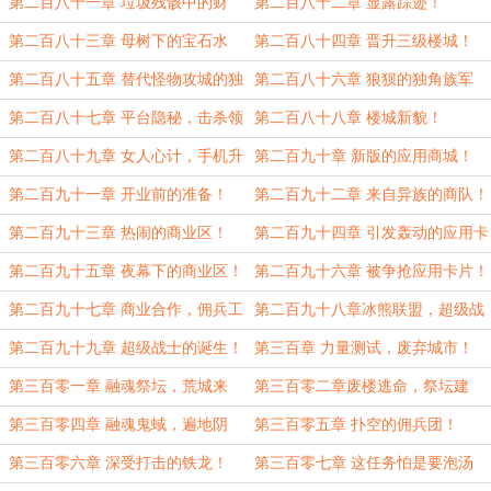
第二百八十一章 垃圾残骸中的财
第二百八十二章 显露踪迹！
富！
第二百八十三章 母树下的宝石水
第二百八十四章 晋升三级楼城！
池！
第二百八十五章 替代怪物攻城的独
第二百八十六章 狼狈的独角族军
角军团！
团！
第二百八十七章 平台隐秘，击杀领
第二百八十八章 楼城新貌！
主！
第二百八十九章 女人心计，手机升
第二百九十章 新版的应用商城！
级！
第二百九十一章 开业前的准备！
第二百九十二章 来自异族的商队！
第二百九十三章 热闹的商业区！
第二百九十四章 引发轰动的应用卡
片！
第二百九十五章 夜幕下的商业区！
第二百九十六章 被争抢应用卡片！
第二百九十七章 商业合作，佣兵工
第二百九十八章冰熊联盟，超级战
会！
士！
第二百九十九章 超级战士的诞生！
第三百章 力量测试，废弃城市！
第三百零一章 融魂祭坛，荒城来
第三百零二章废楼逃命，祭坛建
客！
成！
第三百零四章 融魂鬼蜮，遍地阴
第三百零五章 扑空的佣兵团！
魂！
第三百零六章 深受打击的铁龙！
第三百零七章 这任务怕是要泡汤