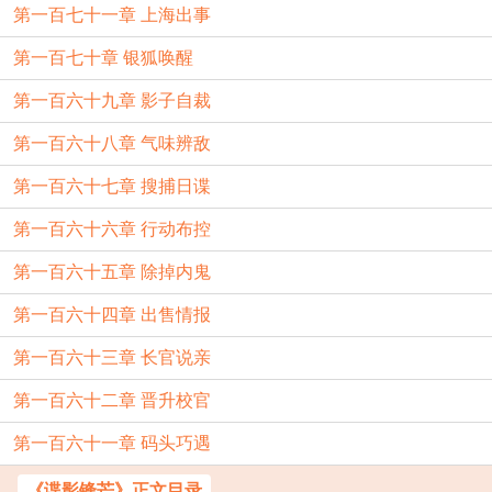
第一百七十一章 上海出事
第一百七十章 银狐唤醒
第一百六十九章 影子自裁
第一百六十八章 气味辨敌
第一百六十七章 搜捕日谍
第一百六十六章 行动布控
第一百六十五章 除掉内鬼
第一百六十四章 出售情报
第一百六十三章 长官说亲
第一百六十二章 晋升校官
第一百六十一章 码头巧遇
《谍影锋芒》正文目录