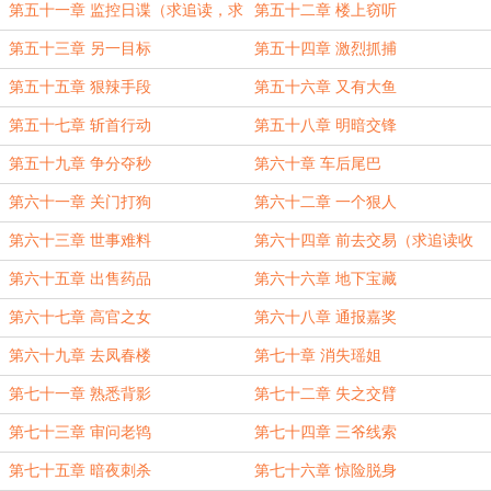
收藏）
第五十一章 监控日谍（求追读，求
第五十二章 楼上窃听
收藏）
第五十三章 另一目标
第五十四章 激烈抓捕
第五十五章 狠辣手段
第五十六章 又有大鱼
第五十七章 斩首行动
第五十八章 明暗交锋
第五十九章 争分夺秒
第六十章 车后尾巴
第六十一章 关门打狗
第六十二章 一个狠人
第六十三章 世事难料
第六十四章 前去交易（求追读收
藏，感谢各位书友）
第六十五章 出售药品
第六十六章 地下宝藏
第六十七章 高官之女
第六十八章 通报嘉奖
第六十九章 去凤春楼
第七十章 消失瑶姐
第七十一章 熟悉背影
第七十二章 失之交臂
第七十三章 审问老鸨
第七十四章 三爷线索
第七十五章 暗夜刺杀
第七十六章 惊险脱身