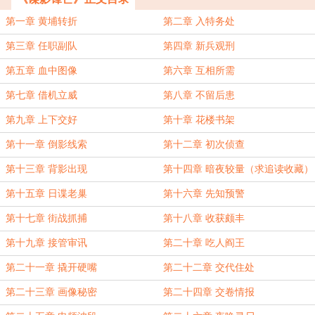
第一章 黄埔转折
第二章 入特务处
第三章 任职副队
第四章 新兵观刑
第五章 血中图像
第六章 互相所需
第七章 借机立威
第八章 不留后患
第九章 上下交好
第十章 花楼书架
第十一章 倒影线索
第十二章 初次侦查
第十三章 背影出现
第十四章 暗夜较量（求追读收藏）
第十五章 日谍老巢
第十六章 先知预警
第十七章 街战抓捕
第十八章 收获颇丰
第十九章 接管审讯
第二十章 吃人阎王
第二十一章 撬开硬嘴
第二十二章 交代住处
第二十三章 画像秘密
第二十四章 交卷情报